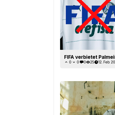
FIFA verbietet Palme
0
0
0
25
12. Feb 2