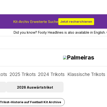
Kit-Archiv Erweiterte Suche
Jetzt recherchieren
Did you know? Footy Headlines is also available in English. 
Palmeiras
kots
2025 Trikots
2024 Trikots
Klassische Trikots
2026 Auswärtstrikot
rikot-Historie auf Football Kit Archive