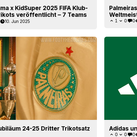
ma x KidSuper 2025 FIFA Klub-
Palmeiras
ikots veröffentlicht – 7 Teams
Weltmeis
1
0
0
10. Jun 2025
ubiläum 24-25 Dritter Trikotsatz
Adidas un
0
0
0