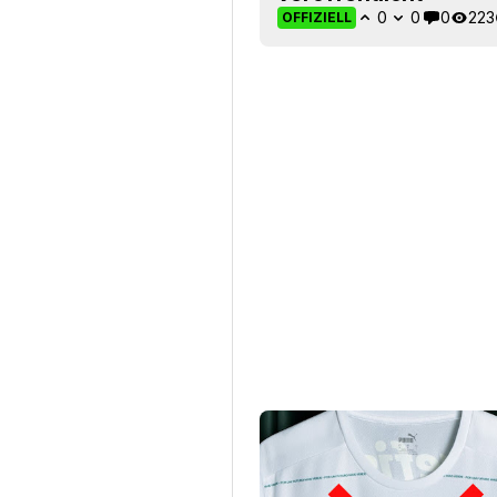
0
0
0
223
OFFIZIELL