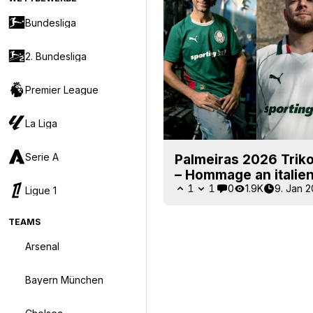
Bundesliga
2. Bundesliga
Premier League
La Liga
Serie A
Palmeiras 2026 Triko
– Hommage an italie
1
1
0
1.9K
9. Jan 
Ligue 1
TEAMS
Arsenal
Bayern München