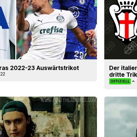
iras 2022-23 Auswärtstrikot
Der itali
022
dritte Tr
OFFIZIELL