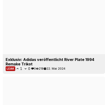
Moderne Interpretation eines 90er-Jahre-
Klassikers: River Plate 23-24 Auswärtstrikot
veröffentlicht
1
0
0
55
22. Sep 2023
OFFIZIELL