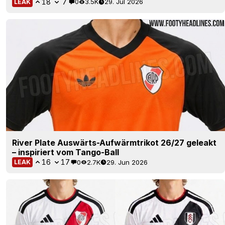
18
7
0
3.5K
29. Jul 2026
LEAK
River Plate Auswärts-Aufwärmtrikot 26/27 geleakt
– inspiriert vom Tango-Ball
16
17
0
2.7K
29. Jun 2026
LEAK