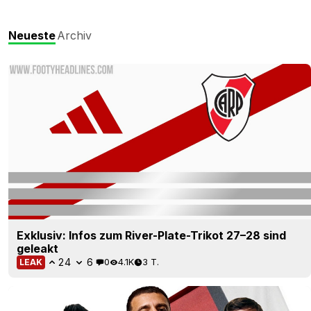
Neueste
Archiv
Exklusiv: Infos zum River-Plate-Trikot 27–28 sind
geleakt
24
6
0
4.1K
3 T.
LEAK