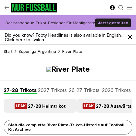
Der brandneue Trikot-Designer für Mobilgeräte
Jetzt gestalten
Did you know? Footy Headlines is also available in English.
Click here to switch.
Start
Superliga Argentina
River Plate
River Plate
27-28 Trikots
2027 Trikots
26-27 Trikots
2026 Trikots
2
27-28 Heimtrikot
27-28 Auswärtstr
LEAK
LEAK
Sieh die komplette River Plate-Trikot-Historie auf Football
Kit Archive