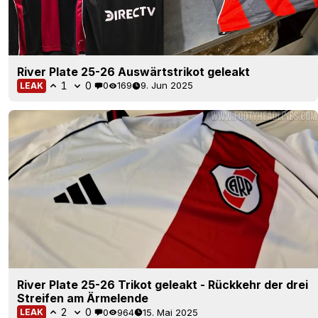
River Plate 25-26 Auswärtstrikot geleakt
1
0
0
169
9. Jun 2025
LEAK
River Plate 25-26 Trikot geleakt - Rückkehr der drei
Streifen am Ärmelende
2
0
0
964
15. Mai 2025
LEAK