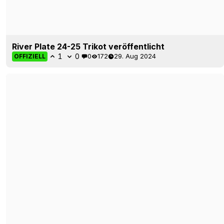
Adidas River Plate 24-25 Drittes Trikotdesign
geleakt?
1
0
0
153
26. Jun 2024
LEAK