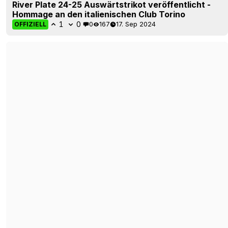
River Plate 24-25 Auswärtstrikot veröffentlicht -
Hommage an den italienischen Club Torino
1
0
0
167
17. Sep 2024
OFFIZIELL
River Plate 24-25 Trikot veröffentlicht
1
0
0
172
29. Aug 2024
OFFIZIELL