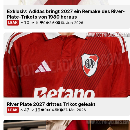
Exklusiv: Adidas bringt 2027 ein Remake des River-
Plate-Trikots von 1980 heraus
10
5
0
2.6K
10. Jun 2026
LEAK
River Plate 2027 drittes Trikot geleakt
47
19
0
14.5K
27. Mai 2026
LEAK