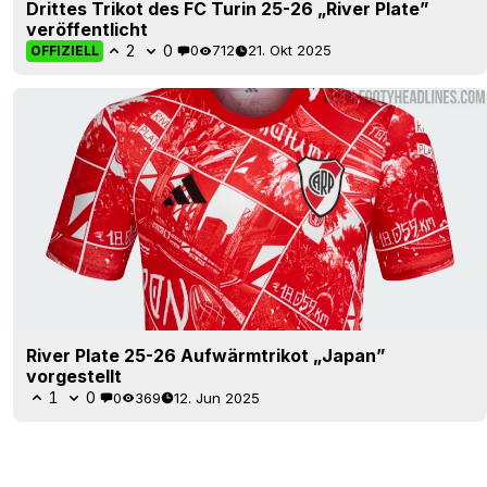
Drittes Trikot des FC Turin 25-26 „River Plate”
veröffentlicht
2
0
0
712
21. Okt 2025
OFFIZIELL
River Plate 25-26 Aufwärmtrikot „Japan”
vorgestellt
1
0
0
369
12. Jun 2025