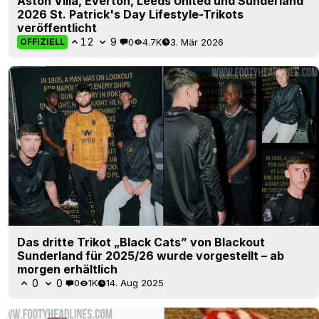
Aston Villa, Everton, Leeds United und Sunderland
2026 St. Patrick's Day Lifestyle-Trikots
veröffentlicht
12
9
0
4.7K
3. Mär 2026
OFFIZIELL
Das dritte Trikot „Black Cats” von Blackout
Sunderland für 2025/26 wurde vorgestellt – ab
morgen erhältlich
0
0
0
1K
14. Aug 2025