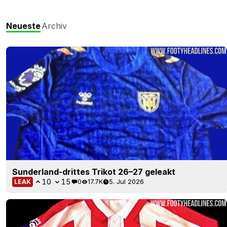
Neueste
Archiv
Sunderland-drittes Trikot 26–27 geleakt
10
15
0
17.7K
5. Jul 2026
LEAK