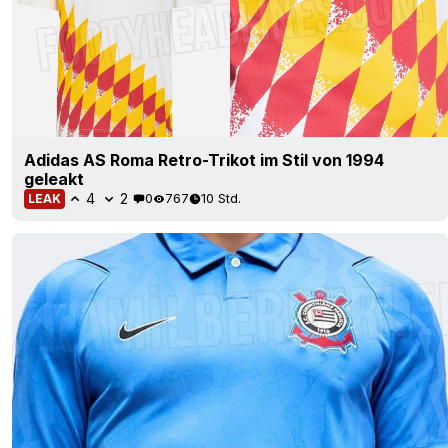
Adidas AS Roma Retro-Trikot im Stil von 1994
geleakt
4
2
0
767
10 Std.
LEAK