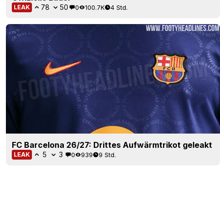
78
50
0
100.7K
4 Std.
LEAK
FC Barcelona 26/27: Drittes Aufwärmtrikot geleakt
5
3
0
939
9 Std.
LEAK