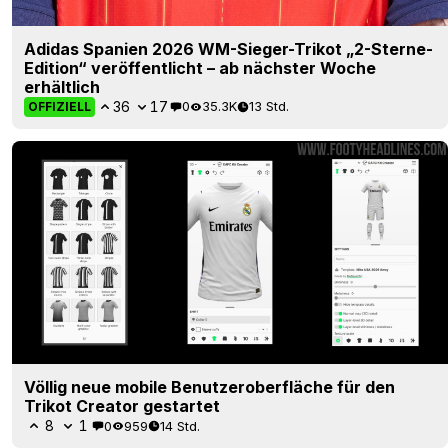
Adidas Spanien 2026 WM-Sieger-Trikot „2-Sterne-
Edition“ veröffentlicht – ab nächster Woche
erhältlich
36
17
0
35.3K
13 Std.
OFFIZIELL
Völlig neue mobile Benutzeroberfläche für den
Trikot Creator gestartet
8
1
0
959
14 Std.