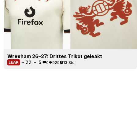
Wrexham 26–27: Drittes Trikot geleakt
22
5
0
929
13 Std.
LEAK