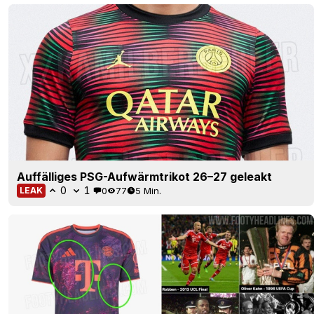
Auffälliges PSG-Aufwärmtrikot 26–27 geleakt
0
1
0
77
5 Min.
LEAK