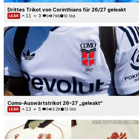
Drittes Trikot von Corinthians für 26/27 geleakt
11
3
0
796
10 Std.
LEAK
Como-Auswärtstrikot 26–27 „geleakt“
13
5
0
3.2K
13 Std.
LEAK