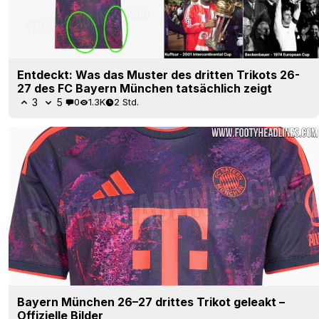
Entdeckt: Was das Muster des dritten Trikots 26-
27 des FC Bayern München tatsächlich zeigt
3
5
0
1.3K
2 Std.
Bayern München 26–27 drittes Trikot geleakt –
Offizielle Bilder