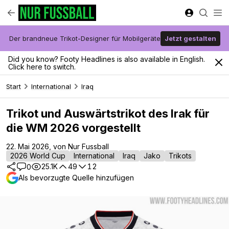
Der brandneue Trikot-Designer für Mobilgeräte
Jetzt gestalten
Did you know? Footy Headlines is also available in English.
Click here to switch.
Start
International
Iraq
Trikot und Auswärtstrikot des Irak für
die WM 2026 vorgestellt
22. Mai 2026, von Nur Fussball
2026 World Cup
International
Iraq
Jako
Trikots
25.1K
49
12
0
Als bevorzugte Quelle hinzufügen