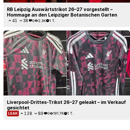
RB Leipzig Auswärtstrikot 26–27 vorgestellt –
Hommage an den Leipziger Botanischen Garten
41
38
0
2.3K
1 T.
Liverpool-Drittes-Trikot 26–27 geleakt – im Verkauf
gesichtet
128
89
0
191.7K
1 T.
LEAK