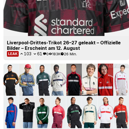
Liverpool-Drittes-Trikot 26–27 geleakt – Offizielle
Bilder – Erscheint am 12. August
103
61
0
183K
26 Min.
LEAK