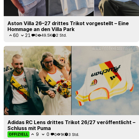
Aston Villa 26–27 drittes Trikot vorgestellt – Eine
Hommage an den Villa Park
60
21
0
49.5K
2 Std.
Adidas RC Lens drittes Trikot 26/27 veröffentlicht –
Schluss mit Puma
9
0
0
1K
3 Std.
OFFIZIELL