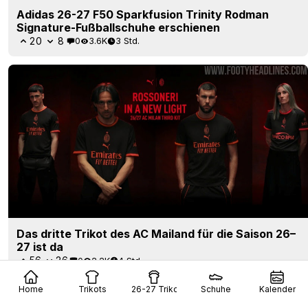
Adidas 26-27 F50 Sparkfusion Trinity Rodman
Signature-Fußballschuhe erschienen
20
8
0
3.6K
3 Std.
Das dritte Trikot des AC Mailand für die Saison 26–
27 ist da
56
26
0
2.2K
4 Std.
Home
Trikots
26-27 Trikots
Schuhe
Kalender