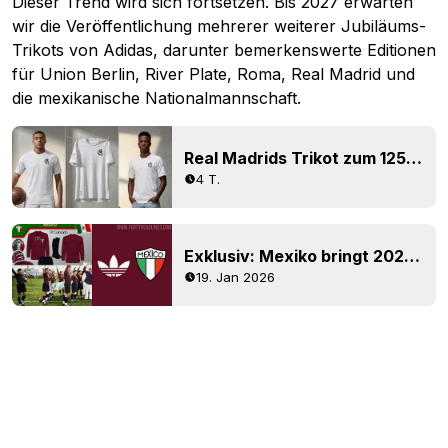
Dieser Trend wird sich fortsetzen. Bis 2027 erwarten
wir die Veröffentlichung mehrerer weiterer Jubiläums-
Trikots von Adidas, darunter bemerkenswerte Editionen
für Union Berlin, River Plate, Roma, Real Madrid und
die mexikanische Nationalmannschaft.
Real Madrids Trikot zum 125-jährigen Jubiläum für die Saison 26/27 ist geleakt – erscheint im März 2027
4 T.
Exklusiv: Mexiko bringt 2027 ein Jubiläums-Trikot raus
19. Jan 2026