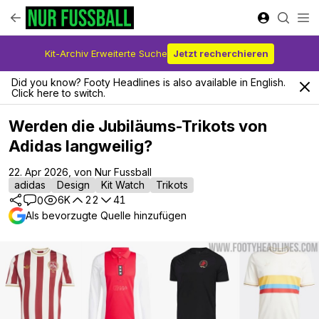
Kit-Archiv Erweiterte Suche
Jetzt recherchieren
Did you know? Footy Headlines is also available in English.
Click here to switch.
Werden die Jubiläums-Trikots von
Adidas langweilig?
22. Apr 2026, von Nur Fussball
adidas
Design
Kit Watch
Trikots
6K
22
41
0
Als bevorzugte Quelle hinzufügen