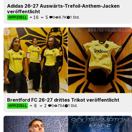
Adidas 26-27 Auswärts-Trefoil-Anthem-Jacken
veröffentlicht
16
5
0
8.7K
1 Std.
OFFIZIELL
Brentford FC 26-27 drittes Trikot veröffentlicht
8
2
0
754
1 Std.
OFFIZIELL