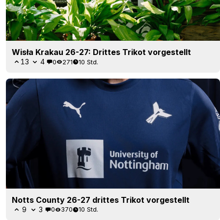
Wisła Krakau 26-27: Drittes Trikot vorgestellt
13
4
0
271
10 Std.
Notts County 26-27 drittes Trikot vorgestellt
9
3
0
370
10 Std.