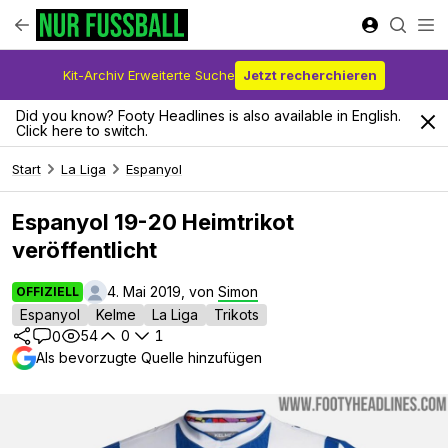
Kit-Archiv Erweiterte Suche
Jetzt recherchieren
Did you know? Footy Headlines is also available in English.
Click here to switch.
Start
La Liga
Espanyol
Espanyol 19-20 Heimtrikot
veröffentlicht
4. Mai 2019, von
Simon
OFFIZIELL
Espanyol
Kelme
La Liga
Trikots
54
0
1
0
Als bevorzugte Quelle hinzufügen