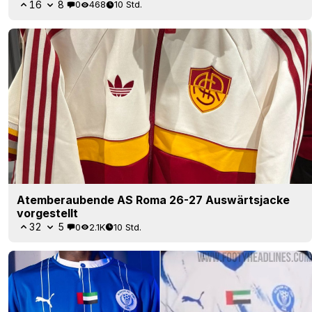
16
8
0
468
10 Std.
Atemberaubende AS Roma 26-27 Auswärtsjacke
vorgestellt
32
5
0
2.1K
10 Std.