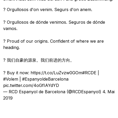
? Orgullosos d'on venim. Segurs d'on anem.
? Orgullosos de dónde venimos. Seguros de dónde
vamos.
? Proud of our origins. Confident of where we are
heading.
? 我们自豪的源泉。我们前进的方向。
? Buy it now:
https://t.co/LuZvzw0GOm
#RCDE
|
#Volem
|
#EspanyoldeBarcelona
pic.twitter.com/4oGfIAYdYD
— RCD Espanyol de Barcelona (@RCDEspanyol)
4. Mai
2019