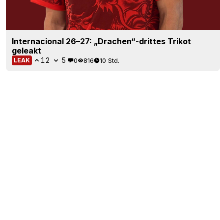
Internacional 26–27: „Drachen“-drittes Trikot
geleakt
12
5
0
816
10 Std.
LEAK