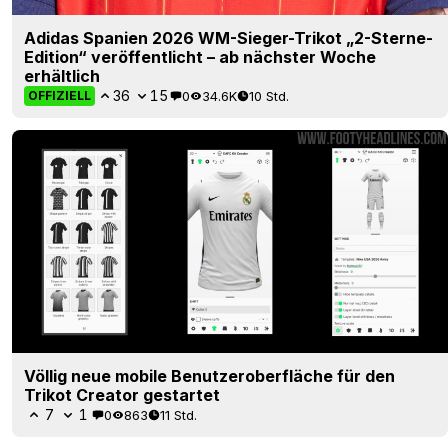
Adidas Spanien 2026 WM-Sieger-Trikot „2-Sterne-
Edition“ veröffentlicht – ab nächster Woche
erhältlich
36
15
0
34.6K
10 Std.
OFFIZIELL
Völlig neue mobile Benutzeroberfläche für den
Trikot Creator gestartet
7
1
0
863
11 Std.