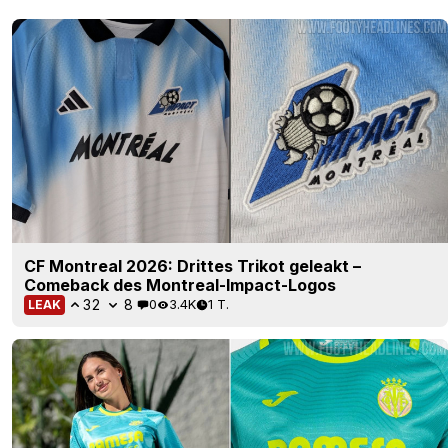
CF Montreal 2026: Drittes Trikot geleakt –
Comeback des Montreal-Impact-Logos
32
8
0
3.4K
1 T.
LEAK