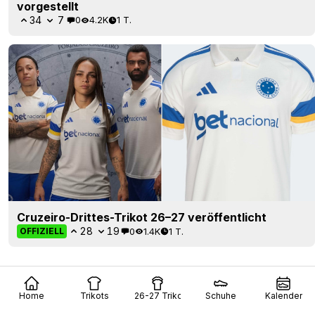
vorgestellt
34
7
0
4.2K
1 T.
Cruzeiro-Drittes-Trikot 26–27 veröffentlicht
28
19
0
1.4K
1 T.
OFFIZIELL
Home
Trikots
26-27 Trikots
Schuhe
Kalender