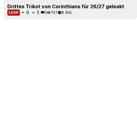
Drittes Trikot von Corinthians für 26/27 geleakt
9
3
0
707
8 Std.
LEAK