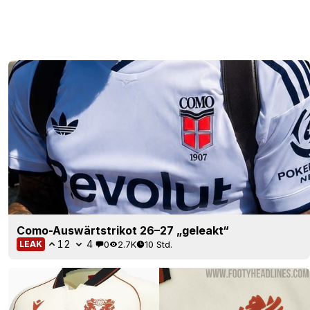
Como-Auswärtstrikot 26–27 „geleakt“
12
4
0
2.7K
10 Std.
LEAK