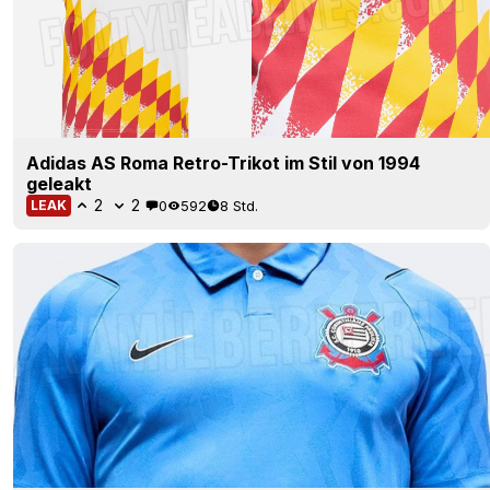
Adidas AS Roma Retro-Trikot im Stil von 1994
geleakt
2
2
0
592
8 Std.
LEAK