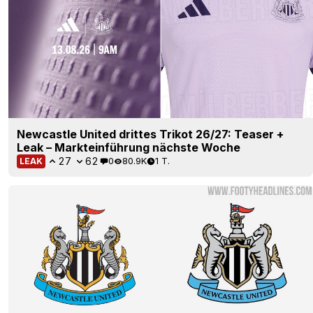
Newcastle United drittes Trikot 26/27: Teaser +
Leak – Markteinführung nächste Woche
27
62
0
80.9K
1 T.
LEAK