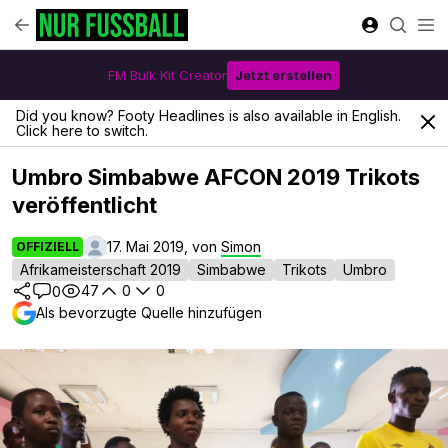
FM Bulk Kit Creator
Jetzt erstellen
Did you know? Footy Headlines is also available in English.
Click here to switch.
Umbro Simbabwe AFCON 2019 Trikots
veröffentlicht
17. Mai 2019, von
Simon
OFFIZIELL
Afrikameisterschaft 2019
Simbabwe
Trikots
Umbro
47
0
0
0
Als bevorzugte Quelle hinzufügen