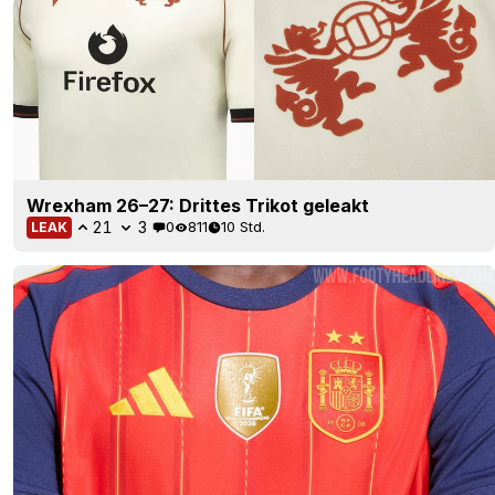
Wrexham 26–27: Drittes Trikot geleakt
21
3
0
811
10 Std.
LEAK