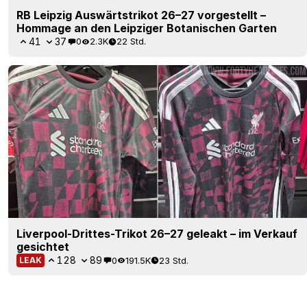
RB Leipzig Auswärtstrikot 26–27 vorgestellt –
Hommage an den Leipziger Botanischen Garten
41
37
0
2.3K
22 Std.
Liverpool-Drittes-Trikot 26–27 geleakt – im Verkauf
gesichtet
128
89
0
191.5K
23 Std.
LEAK