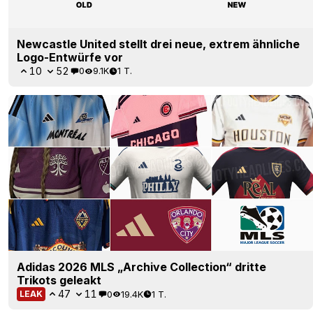
Newcastle United stellt drei neue, extrem ähnliche
Logo-Entwürfe vor
10
52
0
9.1K
1 T.
Adidas 2026 MLS „Archive Collection“ dritte
Trikots geleakt
47
11
0
19.4K
1 T.
LEAK