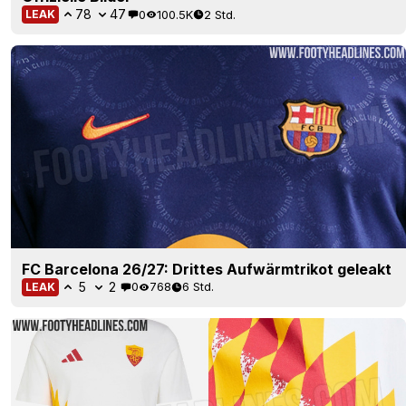
78
47
0
100.5K
2 Std.
LEAK
FC Barcelona 26/27: Drittes Aufwärmtrikot geleakt
5
2
0
768
6 Std.
LEAK