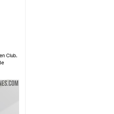
en Club.
ße