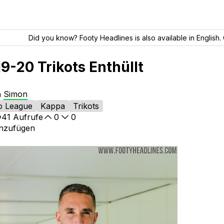
Did you know? Footy Headlines is also available in English. 
9-20 Trikots Enthüllt
n
Simon
ro League
Kappa
Trikots
41
Aufrufe
0
0
inzufügen