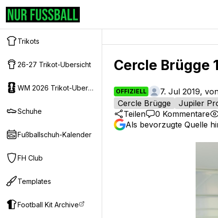
Trikots
Cercle Brügge 1
26-27 Trikot-Ubersicht
WM 2026 Trikot-Ubersicht
7. Jul 2019, vo
OFFIZIELL
Cercle Brügge
Jupiler P
Schuhe
Teilen
0
Kommentare
Als bevorzugte Quelle h
Fußballschuh-Kalender
FH Club
Templates
Football Kit Archive