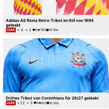
Adidas AS Roma Retro-Trikot im Stil von 1994
geleakt
4
2
0
783
10 Std.
LEAK
Drittes Trikot von Corinthians für 26/27 geleakt
12
3
0
812
10 Std.
LEAK