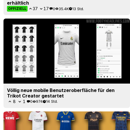
erhältlich
37
17
0
35.4K
13 Std.
OFFIZIELL
Völlig neue mobile Benutzeroberfläche für den
Trikot Creator gestartet
8
1
0
974
14 Std.