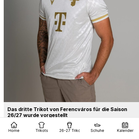
Das dritte Trikot von Ferencváros für die Saison
26/27 wurde vorgestellt
25
5
0
820
1 T.
Home
Trikots
26-27 Trikots
Schuhe
Kalender