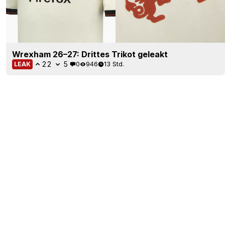
Wrexham 26–27: Drittes Trikot geleakt
22
5
0
946
13 Std.
LEAK