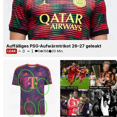
Auffälliges PSG-Aufwärmtrikot 26–27 geleakt
0
1
0
156
20 Min.
LEAK