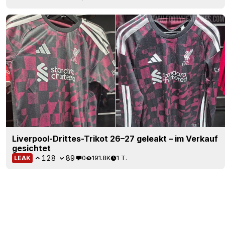
Liverpool-Drittes-Trikot 26–27 geleakt – im Verkauf
gesichtet
128
89
0
191.8K
1 T.
LEAK