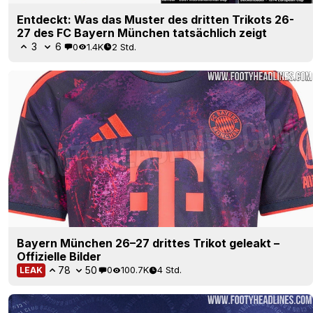
Entdeckt: Was das Muster des dritten Trikots 26-
27 des FC Bayern München tatsächlich zeigt
3
6
0
1.4K
2 Std.
Bayern München 26–27 drittes Trikot geleakt –
Offizielle Bilder
78
50
0
100.7K
4 Std.
LEAK