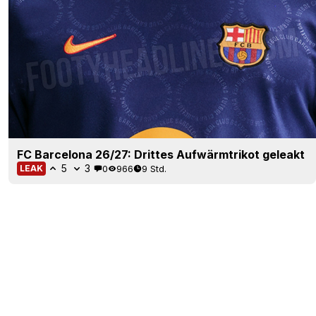
FC Barcelona 26/27: Drittes Aufwärmtrikot geleakt
5
3
0
966
9 Std.
LEAK