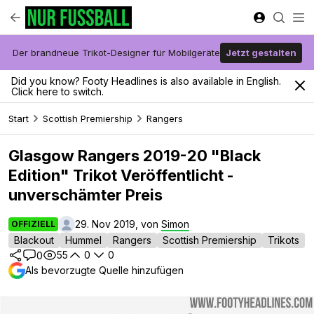
Der brandneue Trikot-Designer für Mobilgeräte
Jetzt gestalten
Did you know? Footy Headlines is also available in English.
Click here to switch.
Start
Scottish Premiership
Rangers
Glasgow Rangers 2019-20 "Black
Edition" Trikot Veröffentlicht -
unverschämter Preis
29. Nov 2019, von
Simon
OFFIZIELL
Blackout
Hummel
Rangers
Scottish Premiership
Trikots
55
0
0
0
Als bevorzugte Quelle hinzufügen