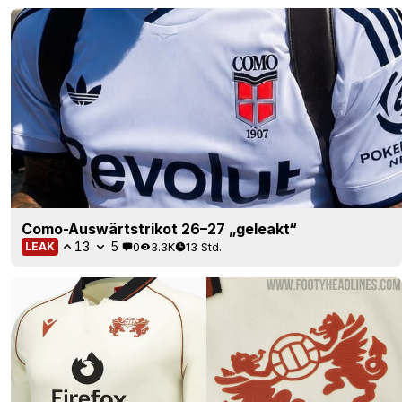
Como-Auswärtstrikot 26–27 „geleakt“
13
5
0
3.3K
13 Std.
LEAK