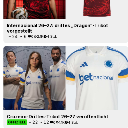
Internacional 26–27: drittes „Dragon“-Trikot
vorgestellt
24
6
0
2.1K
4 Std.
Cruzeiro-Drittes-Trikot 26–27 veröffentlicht
22
12
0
1.1K
4 Std.
OFFIZIELL