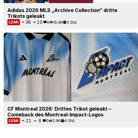
Adidas 2026 MLS „Archive Collection“ dritte
Trikots geleakt
38
10
0
15.4K
3 Std.
LEAK
CF Montreal 2026: Drittes Trikot geleakt –
Comeback des Montreal-Impact-Logos
21
6
0
2.9K
4 Std.
LEAK