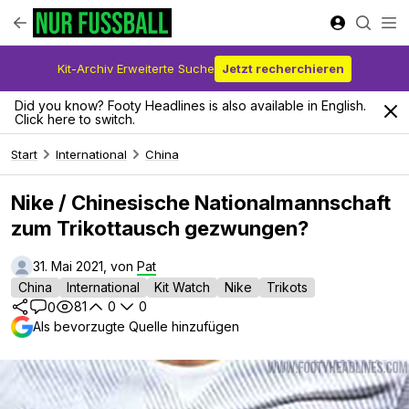
Kit-Archiv Erweiterte Suche
Jetzt recherchieren
Did you know? Footy Headlines is also available in English.
Click here to switch.
Start
International
China
Nike / Chinesische Nationalmannschaft
zum Trikottausch gezwungen?
31. Mai 2021, von
Pat
China
International
Kit Watch
Nike
Trikots
81
0
0
0
Als bevorzugte Quelle hinzufügen