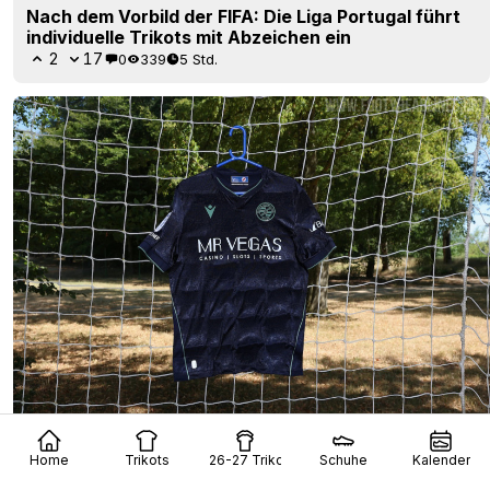
Nach dem Vorbild der FIFA: Die Liga Portugal führt
individuelle Trikots mit Abzeichen ein
2
17
0
339
5 Std.
Reading-Auswärtstrikot 26/27 vorgestellt
Home
Trikots
26-27 Trikots
Schuhe
Kalender
7
5
0
405
5 Std.