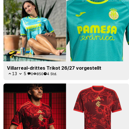
Villarreal-drittes Trikot 26/27 vorgestellt
13
5
0
850
4 Std.