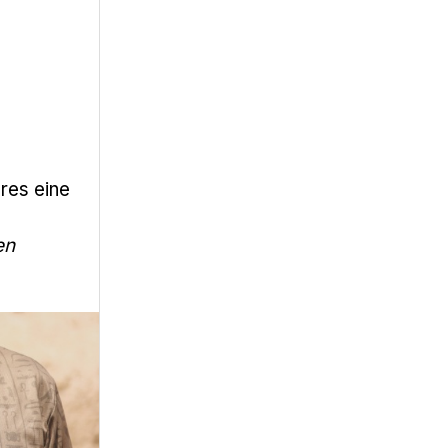
res eine
en