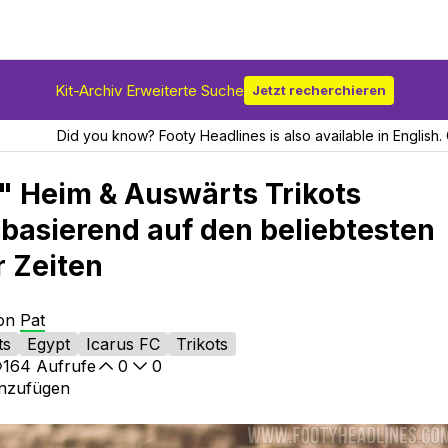
Kit-Archiv Erweiterte Suche
Jetzt recherchieren
Did you know? Footy Headlines is also available in English. 
" Heim & Auswärts Trikots
- basierend auf den beliebtesten
r Zeiten
von
Pat
ts
Egypt
Icarus FC
Trikots
164
Aufrufe
0
0
inzufügen