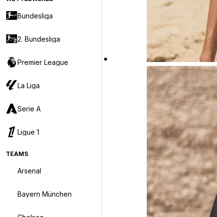
Bundesliga
2. Bundesliga
Premier League
La Liga
Serie A
Ligue 1
TEAMS
Arsenal
Bayern München