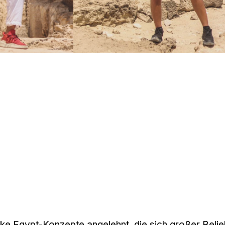
ike
Egypt
-Konzepte angelehnt, die sich großer Belie