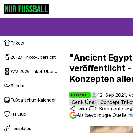
Trikots
"Ancient Egypt
26-27 Trikot-Ubersicht
veröffentlicht 
WM 2026 Trikot-Ubersicht
Konzepten alle
Schuhe
12. Sep 2021, 
OFFIZIELL
Fußballschuh-Kalender
Cenk Ünal
Concept Triko
Teilen
0
Kommentare
FH Club
Als bevorzugte Quelle h
Templates