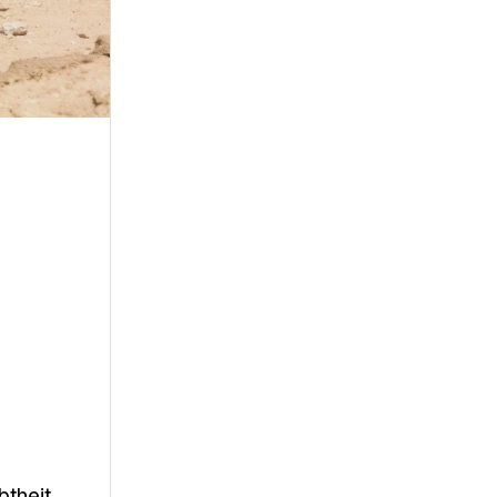
btheit