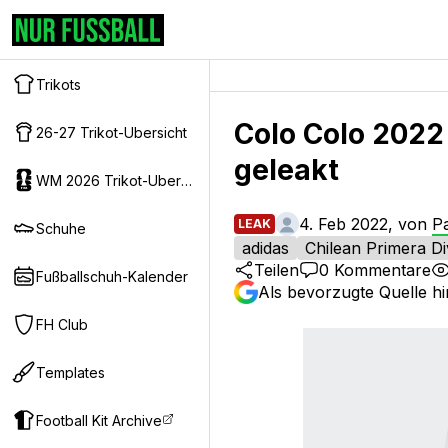
Trikots
Colo Colo 2022 
26-27 Trikot-Ubersicht
geleakt
WM 2026 Trikot-Ubersicht
4. Feb 2022, von
P
LEAK
Schuhe
adidas
Chilean Primera Di
Teilen
0
Kommentare
Fußballschuh-Kalender
Als bevorzugte Quelle h
FH Club
Templates
Football Kit Archive