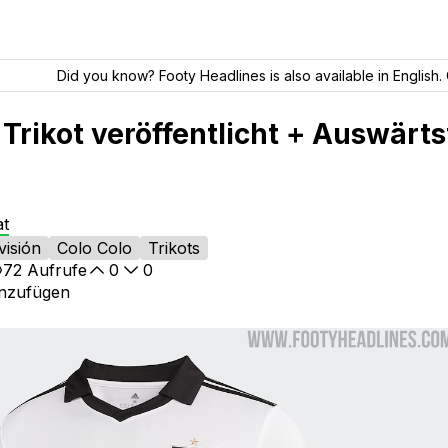
Did you know? Footy Headlines is also available in English. 
Trikot veröffentlicht + Auswärts
at
visión
Colo Colo
Trikots
72
Aufrufe
0
0
inzufügen