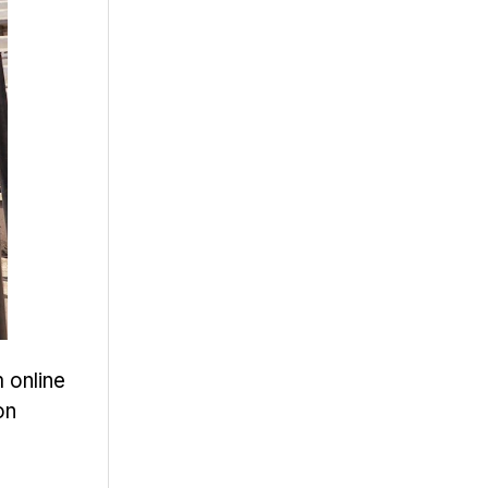
 online
on