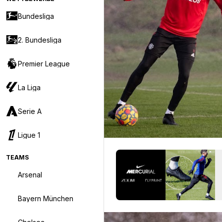
Bundesliga
2. Bundesliga
Premier League
La Liga
Serie A
Ligue 1
TEAMS
Arsenal
Bayern München