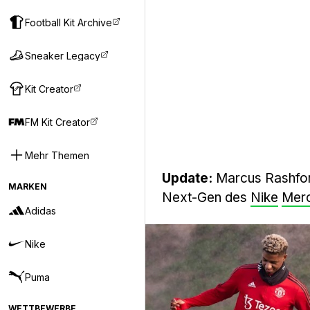
Football Kit Archive
Sneaker Legacy
Kit Creator
FM Kit Creator
Mehr Themen
Update:
Marcus Rashford
MARKEN
Next-Gen des
Nike
Merc
Adidas
Nike
Puma
WETTBEWERBE