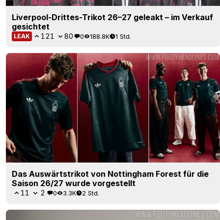
Liverpool-Drittes-Trikot 26–27 geleakt – im Verkauf
gesichtet
121
80
0
188.8K
1 Std.
LEAK
Das Auswärtstrikot von Nottingham Forest für die
Saison 26/27 wurde vorgestellt
11
2
0
3.3K
2 Std.