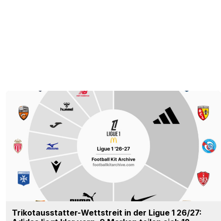
Trikotausstatter-Wettstreit in der Ligue 1 26/27: