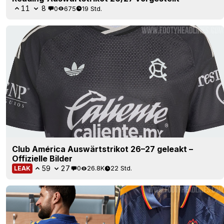
11
8
0
675
19 Std.
Club América Auswärtstrikot 26–27 geleakt –
Offizielle Bilder
59
27
0
26.8K
22 Std.
LEAK