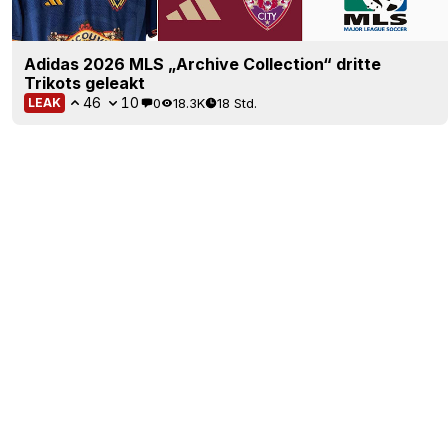
Adidas 2026 MLS „Archive Collection“ dritte
Trikots geleakt
46
10
0
18.3K
18 Std.
LEAK