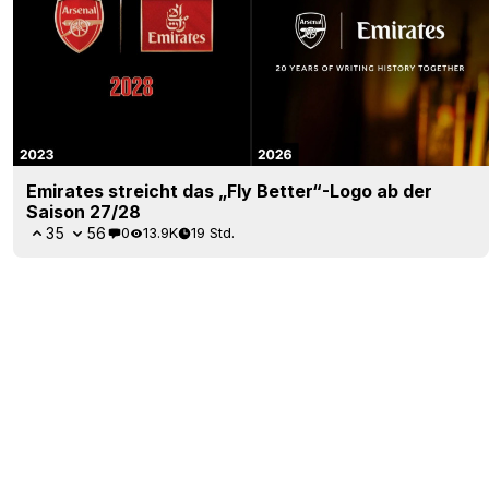
Emirates streicht das „Fly Better“-Logo ab der
Saison 27/28
35
56
0
13.9K
19 Std.