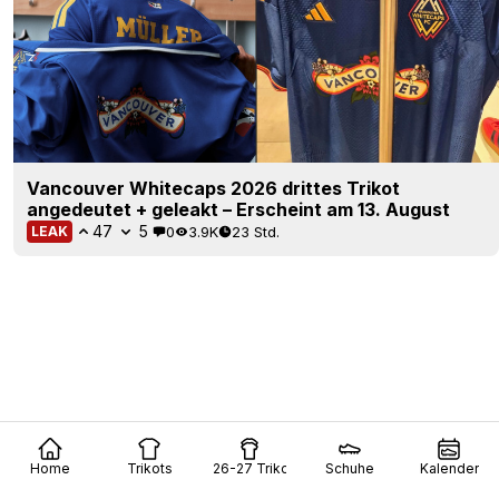
Vancouver Whitecaps 2026 drittes Trikot
angedeutet + geleakt – Erscheint am 13. August
47
5
0
3.9K
23 Std.
LEAK
Home
Trikots
26-27 Trikots
Schuhe
Kalender