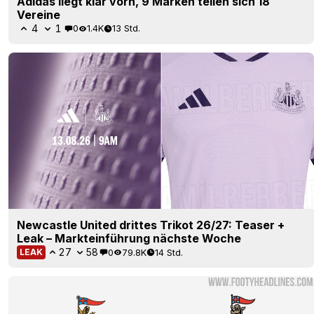
Adidas liegt klar vorn, 9 Marken teilen sich 18
Vereine
4
1
0
1.4K
13 Std.
Newcastle United drittes Trikot 26/27: Teaser +
Leak – Markteinführung nächste Woche
27
58
0
79.8K
14 Std.
LEAK