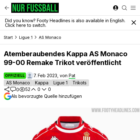
Did you know? Footy Headlines is also available in English.
Click here to switch.
Start
Ligue 1
AS Monaco
Atemberaubendes Kappa AS Monaco
99-00 Remake Trikot veröffentlicht
7. Feb 2023, von
Pat
OFFIZIELL
AS Monaco
Kappa
Ligue 1
Trikots
52
0
0
0
Als bevorzugte Quelle hinzufügen