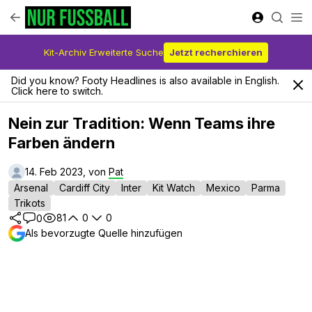
Kit-Archiv Erweiterte Suche
Jetzt recherchieren
Did you know? Footy Headlines is also available in English.
Click here to switch.
Nein zur Tradition: Wenn Teams ihre
Farben ändern
14. Feb 2023, von
Pat
Arsenal
Cardiff City
Inter
Kit Watch
Mexico
Parma
Trikots
81
0
0
0
Als bevorzugte Quelle hinzufügen