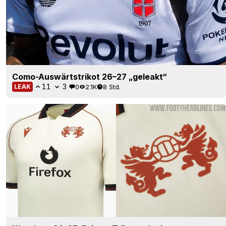
Como-Auswärtstrikot 26–27 „geleakt“
11
3
0
2.1K
8 Std.
LEAK