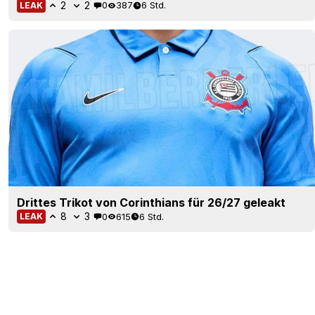
2
2
0
387
6 Std.
LEAK
Drittes Trikot von Corinthians für 26/27 geleakt
8
3
0
615
6 Std.
LEAK