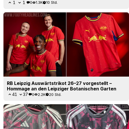
1
1
0
1.3K
10 Std.
RB Leipzig Auswärtstrikot 26–27 vorgestellt –
Hommage an den Leipziger Botanischen Garten
41
37
0
2.2K
20 Std.