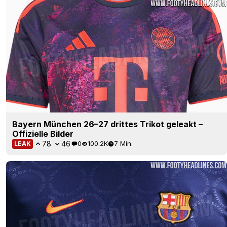
Bayern München 26–27 drittes Trikot geleakt –
Offizielle Bilder
78
46
0
100.2K
7 Min.
LEAK