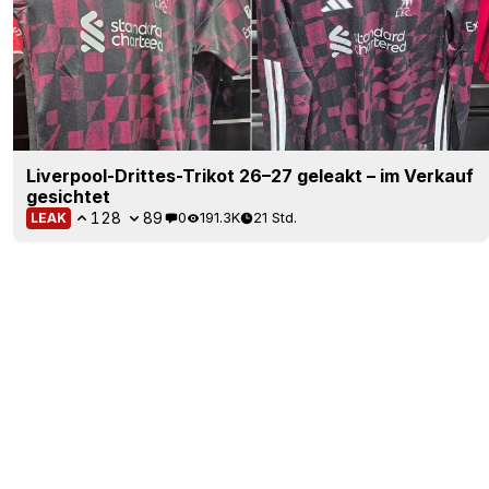
Liverpool-Drittes-Trikot 26–27 geleakt – im Verkauf
gesichtet
128
89
0
191.3K
21 Std.
LEAK