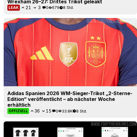
Wrexham 26–27: Drittes Trikot geleakt
21
3
0
679
8 Std.
LEAK
Adidas Spanien 2026 WM-Sieger-Trikot „2-Sterne-
Edition“ veröffentlicht – ab nächster Woche
erhältlich
36
15
0
33.8K
8 Std.
OFFIZIELL