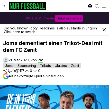
FM Bulk Kit Creator
Jetzt erstellen
Did you know? Footy Headlines is also available in English.
Click here to switch.
Joma dementiert einen Trikot-Deal mit
dem FC Zenit
21. Mär 2023, von
Pat
Joma
Sponsoring
Trikots
Ukraine
Zenit
117
0
0
0
Als bevorzugte Quelle hinzufügen