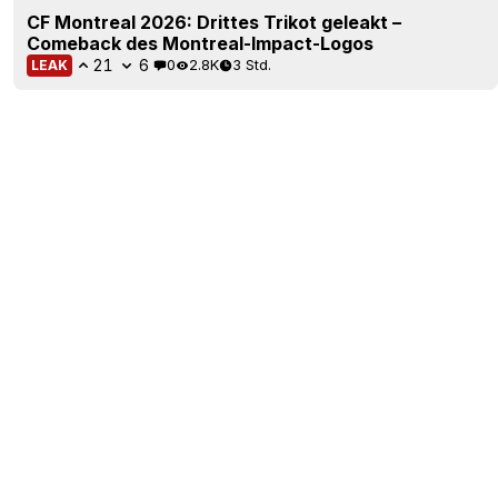
CF Montreal 2026: Drittes Trikot geleakt –
Comeback des Montreal-Impact-Logos
21
6
0
2.8K
3 Std.
LEAK