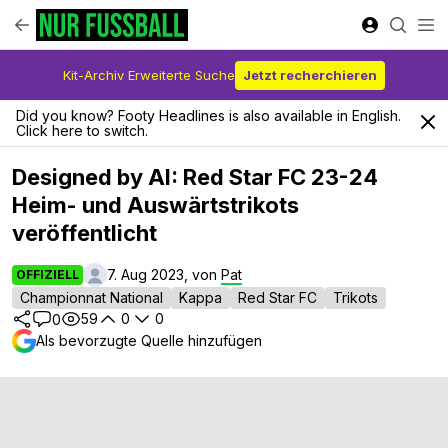
Kit-Archiv Erweiterte Suche
Jetzt recherchieren
Did you know? Footy Headlines is also available in English.
Click here to switch.
Designed by AI: Red Star FC 23-24
Heim- und Auswärtstrikots
veröffentlicht
7. Aug 2023, von
Pat
OFFIZIELL
Championnat National
Kappa
Red Star FC
Trikots
59
0
0
0
Als bevorzugte Quelle hinzufügen