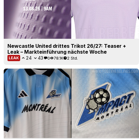
Newcastle United drittes Trikot 26/27: Teaser +
Leak – Markteinführung nächste Woche
24
43
0
78.1K
2 Std.
LEAK