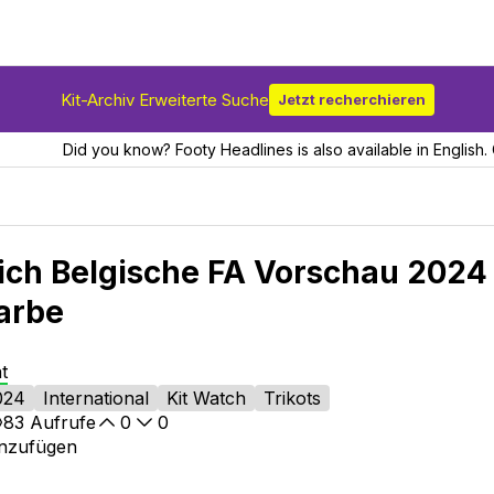
Kit-Archiv Erweiterte Suche
Jetzt recherchieren
Did you know? Footy Headlines is also available in English. 
lich Belgische FA Vorschau 2024
Farbe
t
024
International
Kit Watch
Trikots
83
Aufrufe
0
0
inzufügen