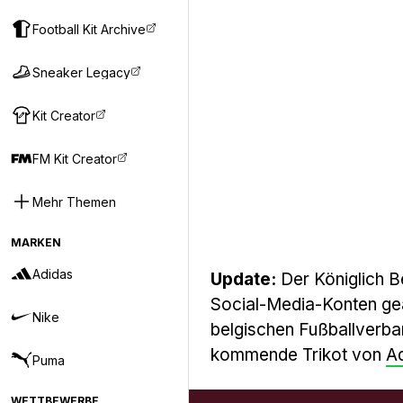
Football Kit Archive
Sneaker Legacy
Kit Creator
FM Kit Creator
Mehr Themen
MARKEN
Adidas
Update:
Der Königlich Be
Social-Media-Konten geän
Nike
belgischen Fußballverba
kommende Trikot von
A
Puma
WETTBEWERBE