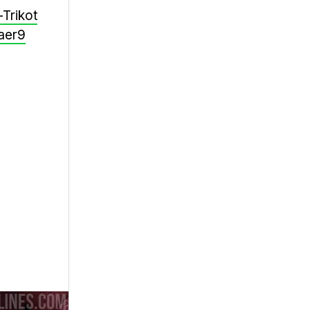
-Trikot
aer9