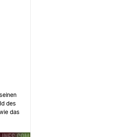
 seinen
ld des
 wie das