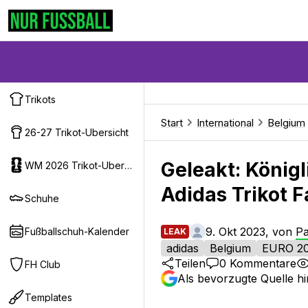
Trikots
Start
International
Belgium
26-27 Trikot-Ubersicht
Geleakt: König
WM 2026 Trikot-Ubersicht
Adidas Trikot 
Schuhe
9. Okt 2023, von
Pa
Fußballschuh-Kalender
LEAK
adidas
Belgium
EURO 2
Teilen
0
Kommentare
FH Club
Als bevorzugte Quelle h
Templates