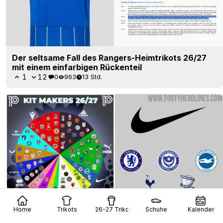
Der seltsame Fall des Rangers-Heimtrikots 26/27
mit einem einfarbigen Rückenteil
1
12
0
963
13 Std.
Home
Trikots
26-27 Trikots
Schuhe
Kalender
Nike stattet in der Saison 26/27 nur 5 von