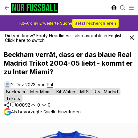
Kit-Archiv Erweiterte Suche
Jetzt recherchieren
Did you know? Footy Headlines is also available in English.
Click here to switch.
Beckham verrät, dass er das blaue Real
Madrid Trikot 2004-05 liebt - kommt er
zu Inter Miami?
2. Dez 2023, von
Pat
Beckham
Inter Miami
Kit Watch
MLS
Real Madrid
Trikots
92
0
0
0
Als bevorzugte Quelle hinzufügen