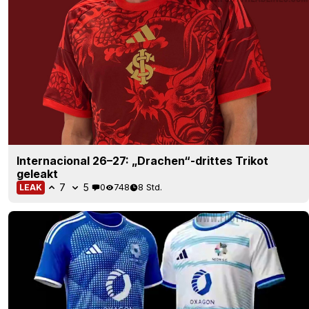
Internacional 26–27: „Drachen“-drittes Trikot
geleakt
7
5
0
748
8 Std.
LEAK