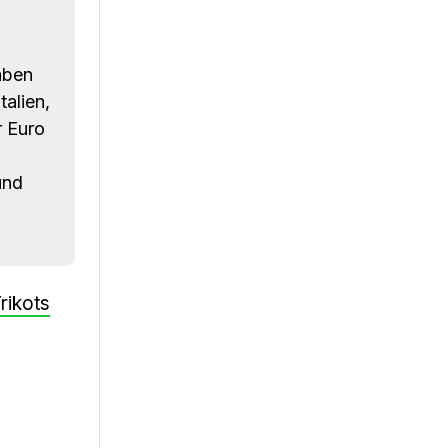
aben
talien,
r Euro
und
rikots