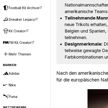
Nationalmannschaften 
Football Kit Archive
amerikanische Teams 
Teilnehmende Mann
Sneaker Legacy
neue Trikots erhalten
Belgien und Spanien, 
Kit Creator
teilnehmen.
FM Kit Creator
Designmerkmale:
Di
teilweise gewagte De
Mehr Themen
Farbkombinationen u
MARKEN
Nach den amerikanische
Adidas
für die europäischen Na
Nike
Puma
WETTBEWERBE