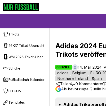
Trikots
Adidas 2024 E
26-27 Trikot-Ubersicht
Trikots veröffen
WM 2026 Trikot-Ubersicht
14. Mär 2024, 
OFFIZIELL
Schuhe
adidas
Belgium
EURO 2
Northern Ireland
Spain
Fußballschuh-Kalender
Teilen
0
Kommentare
Als bevorzugte Quelle h
FH Club
Templates
Adidas Trikotveröff