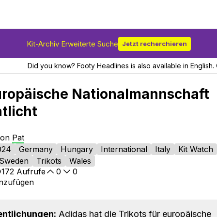
Kit-Archiv Erweiterte Suche
Jetzt recherchieren
Did you know? Footy Headlines is also available in English. 
uropäische Nationalmannschaft
tlicht
von
Pat
024
Germany
Hungary
International
Italy
Kit Watch
Sweden
Trikots
Wales
172
Aufrufe
0
0
inzufügen
entlichungen:
Adidas hat die Trikots für europäische