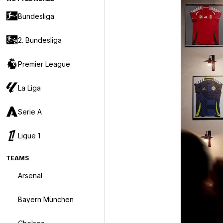
Bundesliga
2. Bundesliga
Premier League
La Liga
Serie A
Ligue 1
TEAMS
Arsenal
Bayern München