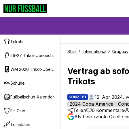
Trikots
Start
International
Uruguay
26-27 Trikot-Ubersicht
Vertrag ab sofo
WM 2026 Trikot-Ubersicht
Trikots
Schuhe
12. Apr 2024, 
Fußballschuh-Kalender
KONZEPT
2024 Copa America
Conc
Teilen
0
Kommentare
FH Club
Als bevorzugte Quelle h
Templates