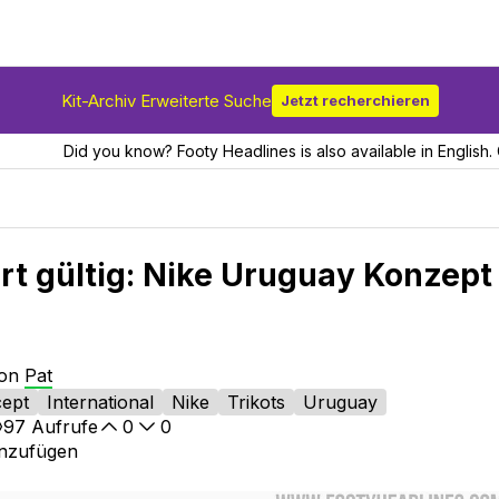
Kit-Archiv Erweiterte Suche
Jetzt recherchieren
Did you know? Footy Headlines is also available in English. 
rt gültig: Nike Uruguay Konzept
von
Pat
ept
International
Nike
Trikots
Uruguay
97
Aufrufe
0
0
inzufügen