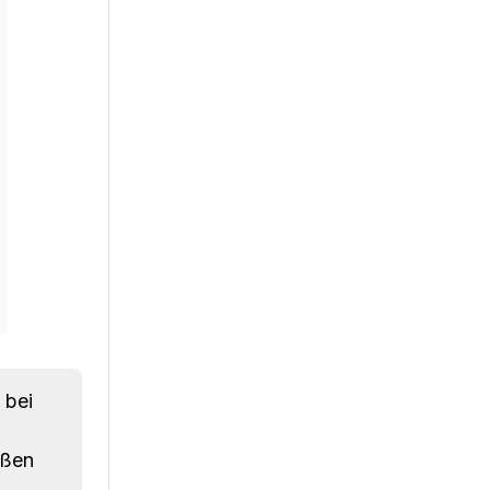
 bei
ißen