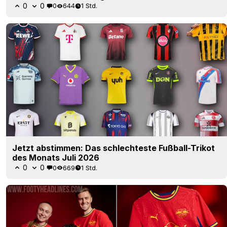
0
0
0
644
1 Std.
Jetzt abstimmen: Das schlechteste Fußball-Trikot
des Monats Juli 2026
0
0
0
669
1 Std.