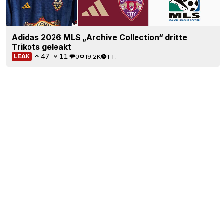
Adidas 2026 MLS „Archive Collection“ dritte
Trikots geleakt
47
11
0
19.2K
1 T.
LEAK