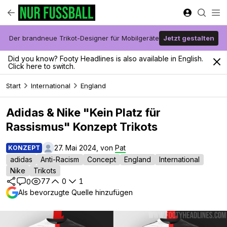
Der brandneue Trikot-Designer für Mobilgeräte
Jetzt gestalten
Did you know? Footy Headlines is also available in English.
Click here to switch.
Start
International
England
Adidas & Nike "Kein Platz für
Rassismus" Konzept Trikots
27. Mai 2024, von
Pat
KONZEPT
adidas
Anti-Racism
Concept
England
International
Nike
Trikots
77
0
1
0
Als bevorzugte Quelle hinzufügen