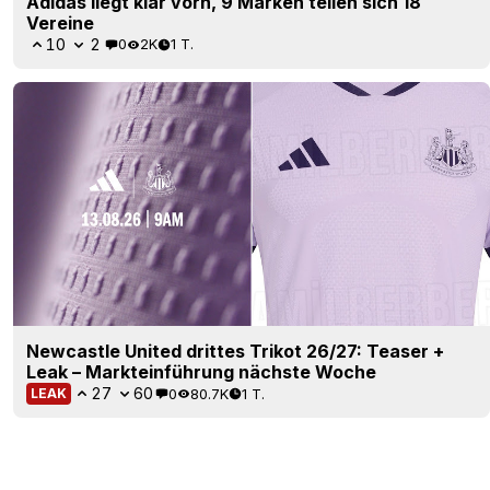
Adidas liegt klar vorn, 9 Marken teilen sich 18
Vereine
10
2
0
2K
1 T.
Newcastle United drittes Trikot 26/27: Teaser +
Leak – Markteinführung nächste Woche
27
60
0
80.7K
1 T.
LEAK