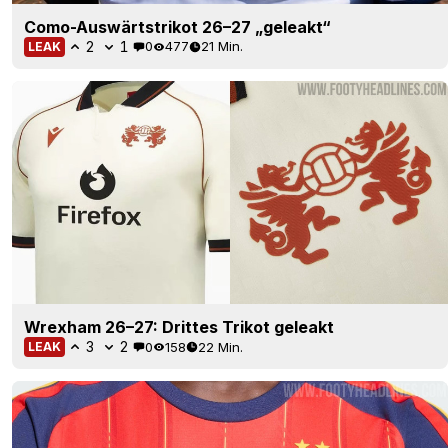
Como-Auswärtstrikot 26–27 „geleakt“
2
1
0
477
21 Min.
LEAK
Wrexham 26–27: Drittes Trikot geleakt
3
2
0
158
22 Min.
LEAK