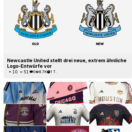
Newcastle United stellt drei neue, extrem ähnliche
Logo-Entwürfe vor
10
51
0
8.7K
1 T.