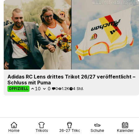
Adidas RC Lens drittes Trikot 26/27 veröffentlicht –
Schluss mit Puma
10
0
0
1.2K
4 Std.
OFFIZIELL
Home
Trikots
26-27 Trikots
Schuhe
Kalender