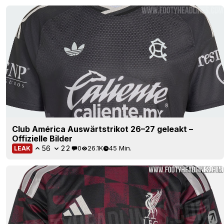
Club América Auswärtstrikot 26–27 geleakt –
Offizielle Bilder
56
22
0
26.1K
45 Min.
LEAK