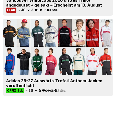
Vancouver Whitecaps 2026 drittes Trikot
angedeutet + geleakt – Erscheint am 13. August
40
4
0
3K
1 Std.
LEAK
Adidas 26-27 Auswärts-Trefoil-Anthem-Jacken
veröffentlicht
16
5
0
9K
2 Std.
OFFIZIELL