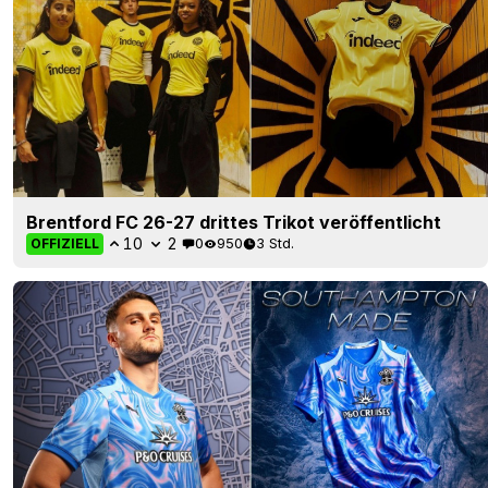
Brentford FC 26-27 drittes Trikot veröffentlicht
10
2
0
950
3 Std.
OFFIZIELL