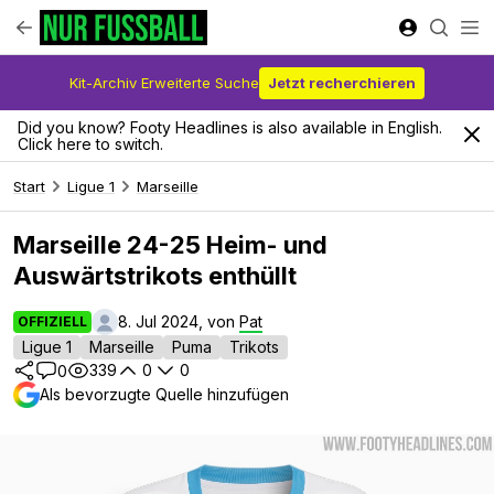
Kit-Archiv Erweiterte Suche
Jetzt recherchieren
Did you know? Footy Headlines is also available in English.
Click here to switch.
Start
Ligue 1
Marseille
Marseille 24-25 Heim- und
Auswärtstrikots enthüllt
8. Jul 2024, von
Pat
OFFIZIELL
Ligue 1
Marseille
Puma
Trikots
339
0
0
0
Als bevorzugte Quelle hinzufügen