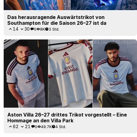
Das herausragende Auswärtstrikot von
Southampton für die Saison 26–27 ist da
14
30
0
8K
3 Std.
Aston Villa 26–27 drittes Trikot vorgestellt – Eine
Hommage an den Villa Park
62
21
0
49.7K
4 Std.