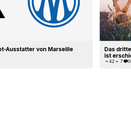
ot-Ausstatter von Marseille
Das dritt
ist ersch
42
7
0