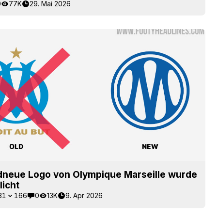
0
77K
29. Mai 2026
dneue Logo von Olympique Marseille wurde
licht
31
166
0
13K
9. Apr 2026