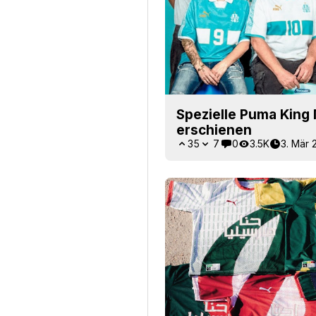
Spezielle Puma King 
erschienen
35
7
0
3.5K
3. Mär 