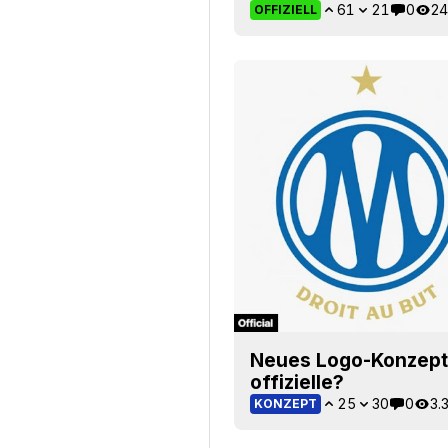
61
21
0
24
OFFIZIELL
Neues Logo-Konzept f
offizielle?
25
30
0
3.
KONZEPT