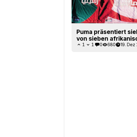
Puma präsentiert sieb
von sieben afrikani
1
1
0
680
19. Dez