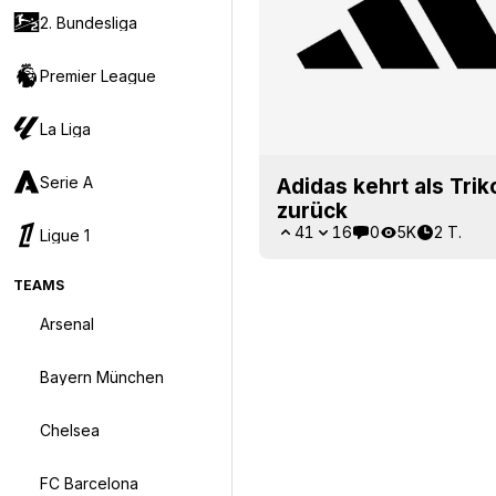
2. Bundesliga
Premier League
La Liga
Serie A
Adidas kehrt als Trik
zurück
41
16
0
5K
2 T.
Ligue 1
TEAMS
Arsenal
Bayern München
Chelsea
FC Barcelona