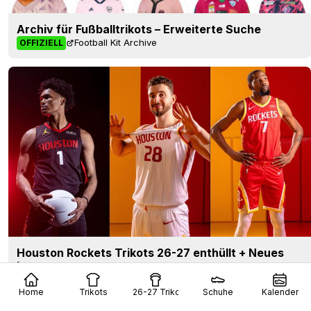
Archiv für Fußballtrikots – Erweiterte Suche
Football Kit Archive
OFFIZIELL
Houston Rockets Trikots 26-27 enthüllt + Neues
Logo
Basketball Jersey Archive
1 T.
OFFIZIELL
Home
Trikots
26-27 Trikots
Schuhe
Kalender