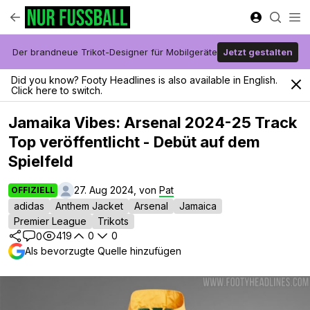
Der brandneue Trikot-Designer für Mobilgeräte
Jetzt gestalten
Did you know? Footy Headlines is also available in English.
Click here to switch.
Jamaika Vibes: Arsenal 2024-25 Track
Top veröffentlicht - Debüt auf dem
Spielfeld
27. Aug 2024, von
Pat
OFFIZIELL
adidas
Anthem Jacket
Arsenal
Jamaica
Premier League
Trikots
419
0
0
0
Als bevorzugte Quelle hinzufügen