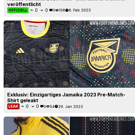
veröffentlicht
0
0
0
106
6. Feb 2023
OFFIZIELL
Exklusiv: Einzigartiges Jamaika 2023 Pre-Match-
Shirt geleakt
0
0
0
54
29. Jan 2023
LEAK