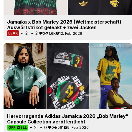
Jamaika x Bob Marley 2026 (Weltmeisterschaft)
Auswärtstrikot geleakt + zwei Jacken
2
2
0
1.6K
12. Feb 2026
LEAK
Hervorragende Adidas Jamaica 2026 „Bob Marley”
Capsule Collection veröffentlicht
2
0
0
561
9. Feb 2026
OFFIZIELL