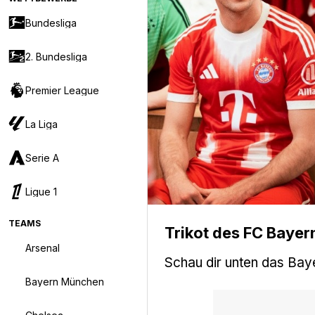
Bundesliga
2. Bundesliga
Premier League
La Liga
Serie A
Ligue 1
TEAMS
Trikot des FC Baye
Arsenal
Schau dir unten das Ba
Bayern München