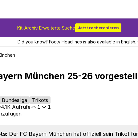
Kit-Archiv Erweiterte Suche
Jetzt recherchieren
Did you know? Footy Headlines is also available in English. 
ünchen
Bayern München 25-26 vorgestell
Bundesliga
Trikots
4.1K
Aufrufe
1
1
inzufügen
ts:
Der FC Bayern München hat offiziell sein Trikot für