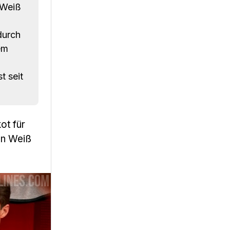
 Weiß
durch
em
t seit
kot für
en Weiß