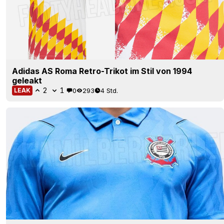
Adidas AS Roma Retro-Trikot im Stil von 1994
geleakt
2
1
0
293
4 Std.
LEAK