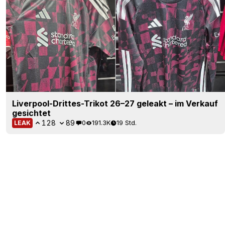
Liverpool-Drittes-Trikot 26–27 geleakt – im Verkauf
gesichtet
128
89
0
191.3K
19 Std.
LEAK