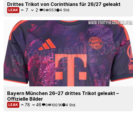
Drittes Trikot von Corinthians für 26/27 geleakt
7
2
0
553
4 Std.
LEAK
Bayern München 26–27 drittes Trikot geleakt –
Offizielle Bilder
78
46
0
100.1K
4 Std.
LEAK