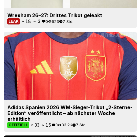
Wrexham 26–27: Drittes Trikot geleakt
18
3
0
623
7 Std.
LEAK
Adidas Spanien 2026 WM-Sieger-Trikot „2-Sterne-
Edition“ veröffentlicht – ab nächster Woche
erhältlich
33
15
0
33.2K
7 Std.
OFFIZIELL