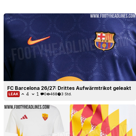
FC Barcelona 26/27: Drittes Aufwärmtrikot geleakt
4
1
0
468
3 Std.
LEAK