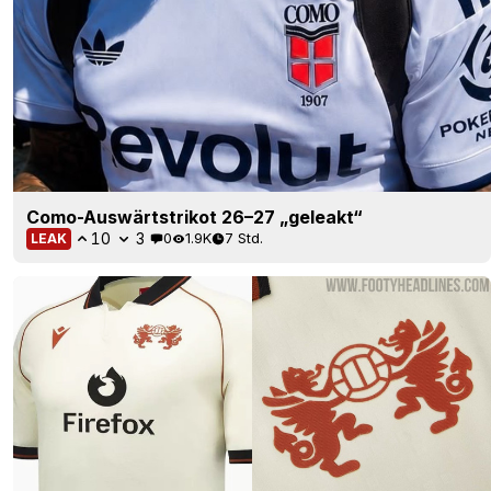
Como-Auswärtstrikot 26–27 „geleakt“
10
3
0
1.9K
7 Std.
LEAK