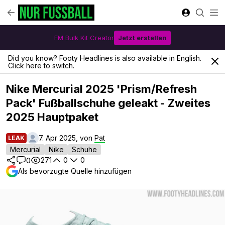
FM Bulk Kit Creator
Jetzt erstellen
Did you know? Footy Headlines is also available in English.
Click here to switch.
Nike Mercurial 2025 'Prism/Refresh
Pack' Fußballschuhe geleakt - Zweites
2025 Hauptpaket
7. Apr 2025, von
Pat
LEAK
Mercurial
Nike
Schuhe
271
0
0
0
Als bevorzugte Quelle hinzufügen