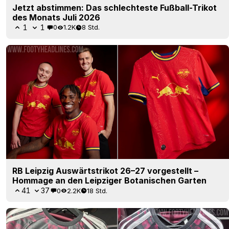
Jetzt abstimmen: Das schlechteste Fußball-Trikot
des Monats Juli 2026
1
1
0
1.2K
8 Std.
RB Leipzig Auswärtstrikot 26–27 vorgestellt –
Hommage an den Leipziger Botanischen Garten
41
37
0
2.2K
18 Std.