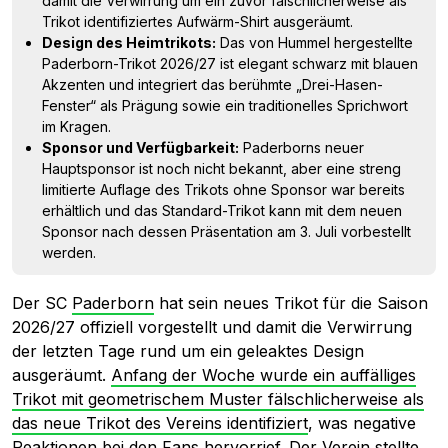
damit die Verwirrung um ein zuvor fälschlicherweise als
Trikot identifiziertes Aufwärm-Shirt ausgeräumt.
Design des Heimtrikots:
Das von Hummel hergestellte
Paderborn-Trikot 2026/27 ist elegant schwarz mit blauen
Akzenten und integriert das berühmte „Drei-Hasen-
Fenster“ als Prägung sowie ein traditionelles Sprichwort
im Kragen.
Sponsor und Verfügbarkeit:
Paderborns neuer
Hauptsponsor ist noch nicht bekannt, aber eine streng
limitierte Auflage des Trikots ohne Sponsor war bereits
erhältlich und das Standard-Trikot kann mit dem neuen
Sponsor nach dessen Präsentation am 3. Juli vorbestellt
werden.
Der SC
Paderborn
hat sein neues Trikot für die Saison
2026/27 offiziell vorgestellt und damit die Verwirrung
der letzten Tage rund um ein geleaktes Design
ausgeräumt.
Anfang der Woche wurde ein auffälliges
Trikot mit geometrischem Muster fälschlicherweise als
das neue Trikot des Vereins identifiziert
, was negative
Reaktionen bei den Fans hervorrief. Der Verein stellte