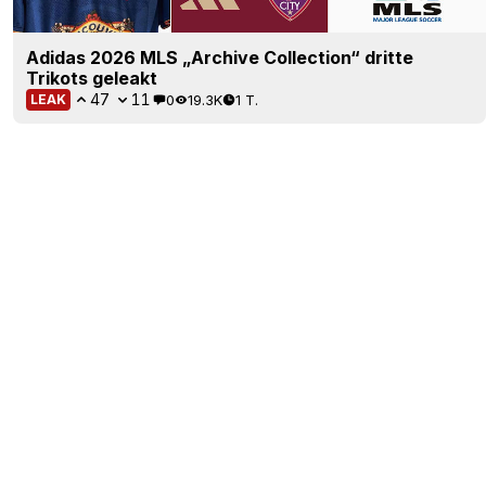
Adidas 2026 MLS „Archive Collection“ dritte
Trikots geleakt
47
11
0
19.3K
1 T.
LEAK