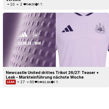
10
2
0
2K
1 T.
Newcastle United drittes Trikot 26/27: Teaser +
Leak – Markteinführung nächste Woche
27
60
0
80.8K
1 T.
LEAK