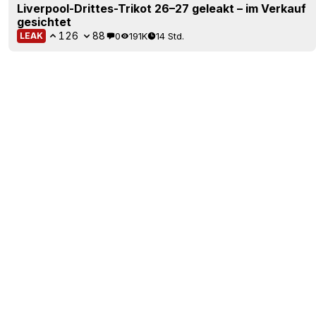
Liverpool-Drittes-Trikot 26–27 geleakt – im Verkauf
gesichtet
126
88
0
191K
14 Std.
LEAK