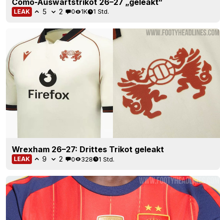
Como-Auswärtstrikot 26–27 „geleakt“
5
2
0
1K
1 Std.
LEAK
Wrexham 26–27: Drittes Trikot geleakt
9
2
0
328
1 Std.
LEAK