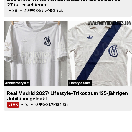
27 ist erschienen
39
29
0
52.5K
3 Std.
Real Madrid 2027: Lifestyle-Trikot zum 125-jährigen
Jubiläum geleakt
8
0
0
1.7K
3 Std.
LEAK