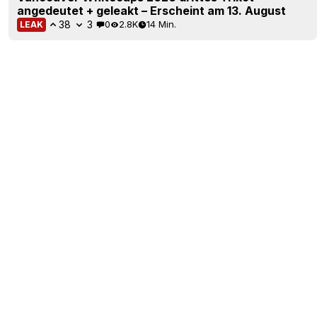
angedeutet + geleakt – Erscheint am 13. August
38
3
0
2.8K
14 Min.
LEAK