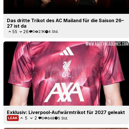
Das dritte Trikot des AC Mailand für die Saison 26–
27 ist da
55
26
0
2.1K
4 Std.
Exklusiv: Liverpool-Aufwärmtrikot für 2027 geleakt
5
2
0
648
5 Std.
LEAK