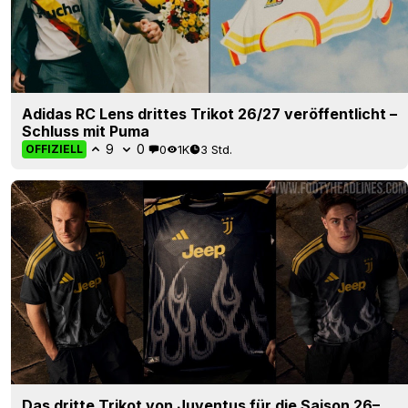
Adidas RC Lens drittes Trikot 26/27 veröffentlicht –
Schluss mit Puma
9
0
0
1K
3 Std.
OFFIZIELL
Das dritte Trikot von Juventus für die Saison 26–