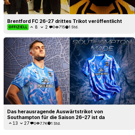
Brentford FC 26-27 drittes Trikot veröffentlicht
8
2
0
715
1 Std.
OFFIZIELL
Das herausragende Auswärtstrikot von
Southampton für die Saison 26–27 ist da
13
27
0
7.7K
1 Std.