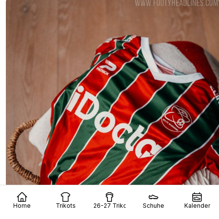
Home
Trikots
26-27 Trikots
Schuhe
Kalender