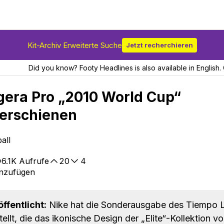
Kit-Archiv Erweiterte Suche
Jetzt recherchieren
Did you know? Footy Headlines is also available in English. 
gera Pro „2010 World Cup“
 erschienen
all
6.1K
Aufrufe
20
4
inzufügen
fentlicht:
Nike hat die Sonderausgabe des Tiempo L
ellt, die das ikonische Design der „Elite“-Kollektion v