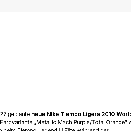
/27 geplante
neue Nike Tiempo Ligera 2010 Worl
 Farbvariante „Metallic Mach Purple/Total Orange“ 
ch beim Tiempo Legend III Elite während der