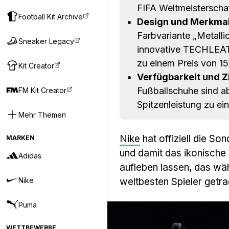
FIFA Weltmeisterschaf
Football Kit Archive
Design und Merkmal
Farbvariante „Metalli
Sneaker Legacy
innovative TECHLEAT
zu einem Preis von 15
Kit Creator
Verfügbarkeit und Z
Fußballschuhe sind ab
FM Kit Creator
Spitzenleistung zu ei
Mehr Themen
Nike
hat offiziell die S
MARKEN
und damit das ikonische
Adidas
aufleben lassen, das wä
Nike
weltbesten Spieler getr
Puma
WETTBEWERBE