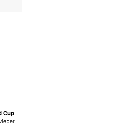
d Cup
wieder