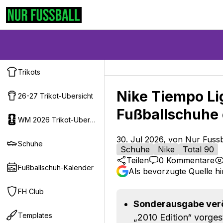
Trikots
Nike Tiempo Li
26-27 Trikot-Ubersicht
Fußballschuhe
WM 2026 Trikot-Ubersicht
30. Jul 2026, von Nur Fussb
Schuhe
Schuhe
Nike
Total 90
Teilen
0
Kommentare
Fußballschuh-Kalender
Als bevorzugte Quelle h
FH Club
Sonderausgabe veröf
Templates
„2010 Edition“ vorgest