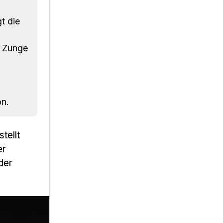
t die
e Zunge
on.
tellt
er
der