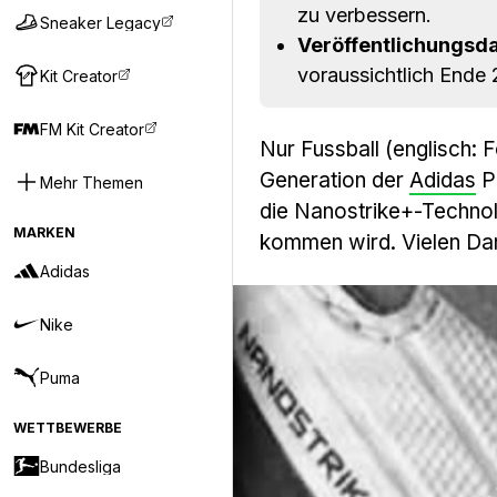
zu verbessern.
Sneaker Legacy
Veröffentlichungsd
voraussichtlich Ende 
Kit Creator
FM Kit Creator
Nur Fussball (englisch: 
Generation der
Adidas
Pr
Mehr Themen
die Nanostrike+-Techno
MARKEN
kommen wird. Vielen Dan
Adidas
Nike
Puma
WETTBEWERBE
Bundesliga