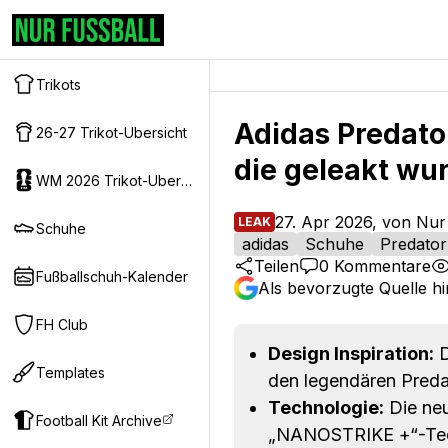
Trikots
Adidas Predator
26-27 Trikot-Ubersicht
die geleakt wu
WM 2026 Trikot-Ubersicht
27. Apr 2026, von Nur
LEAK
Schuhe
adidas
Schuhe
Predator
Teilen
0
Kommentare
Fußballschuh-Kalender
Als bevorzugte Quelle h
FH Club
Design Inspiration:
D
Templates
den legendären Preda
Technologie:
Die neu
Football Kit Archive
„NANOSTRIKE +“-Techn