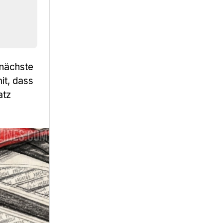
 nächste
it, dass
atz