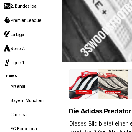
2. Bundesliga
Premier League
La Liga
Serie A
Ligue 1
TEAMS
Arsenal
Bayern München
Die Adidas Predato
Chelsea
Dieses Bild bietet einen 
FC Barcelona
Predator 27-Fußballsch