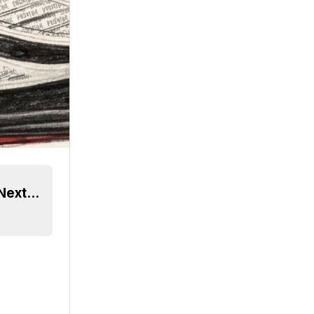
Exklusiv: Adidas Predator 2027 Fußballschuhe Next-Gen geleakt – inspiriert vom Predator Precision aus dem Jahr 2000