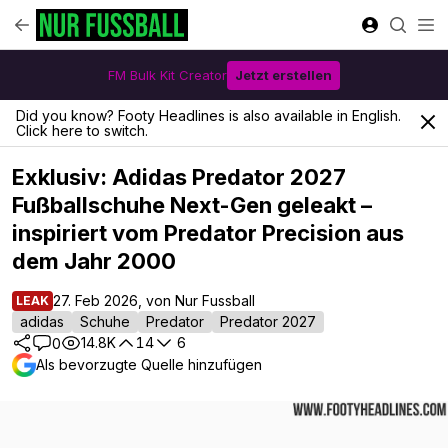
FM Bulk Kit Creator
Jetzt erstellen
Did you know? Footy Headlines is also available in English.
Click here to switch.
Exklusiv: Adidas Predator 2027
Fußballschuhe Next-Gen geleakt –
inspiriert vom Predator Precision aus
dem Jahr 2000
27. Feb 2026, von Nur Fussball
LEAK
adidas
Schuhe
Predator
Predator 2027
14.8K
14
6
0
Als bevorzugte Quelle hinzufügen