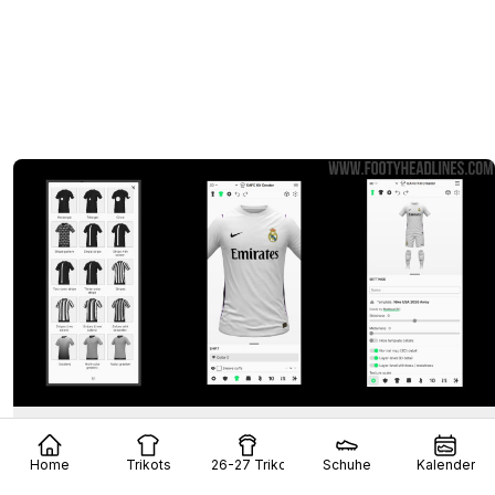
Völlig neue mobile Benutzeroberfläche für den
Trikot Creator gestartet
Home
Trikots
26-27 Trikots
Schuhe
Kalender
7
1
0
876
12 Std.