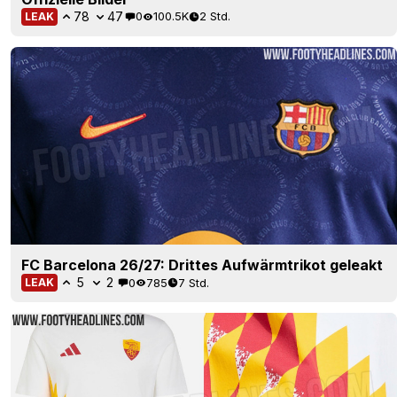
78
47
0
100.5K
2 Std.
LEAK
FC Barcelona 26/27: Drittes Aufwärmtrikot geleakt
5
2
0
785
7 Std.
LEAK