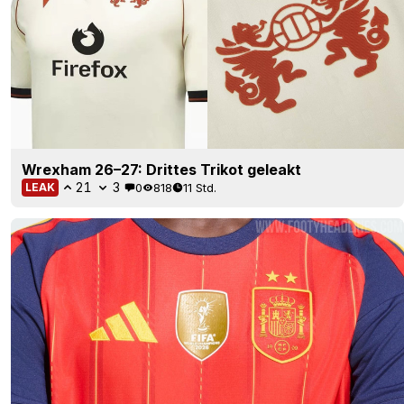
Wrexham 26–27: Drittes Trikot geleakt
21
3
0
818
11 Std.
LEAK