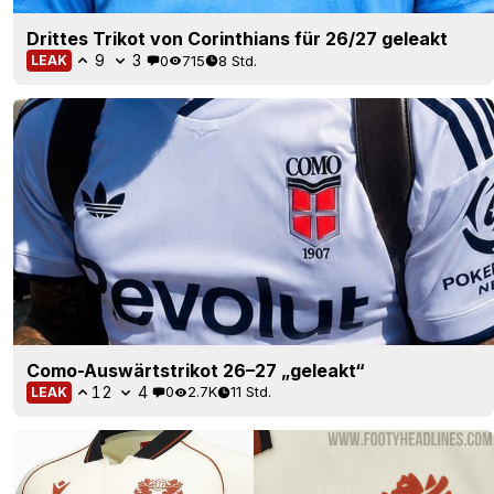
Drittes Trikot von Corinthians für 26/27 geleakt
9
3
0
715
8 Std.
LEAK
Como-Auswärtstrikot 26–27 „geleakt“
12
4
0
2.7K
11 Std.
LEAK