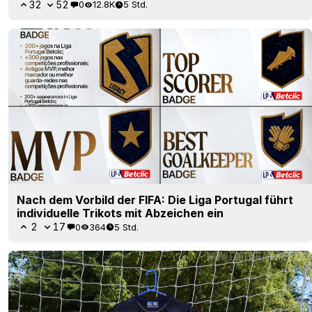
32
52
0
12.8K
5 Std.
Nach dem Vorbild der FIFA: Die Liga Portugal führt
individuelle Trikots mit Abzeichen ein
2
17
0
364
5 Std.