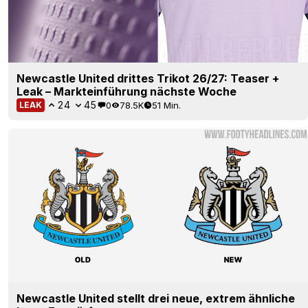
Newcastle United drittes Trikot 26/27: Teaser +
Leak – Markteinführung nächste Woche
24
45
0
78.5K
51 Min.
LEAK
Newcastle United stellt drei neue, extrem ähnliche