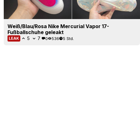
Weiß/Blau/Rosa Nike Mercurial Vapor 17-
Fußballschuhe geleakt
5
7
0
536
5 Std.
LEAK