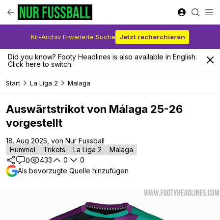
Kit-Archiv Erweiterte Suche
Jetzt recherchieren
Did you know? Footy Headlines is also available in English.
Click here to switch.
Start
La Liga 2
Malaga
Auswärtstrikot von Málaga 25-26
vorgestellt
18. Aug 2025, von Nur Fussball
Hummel
Trikots
La Liga 2
Malaga
433
0
0
0
Als bevorzugte Quelle hinzufügen