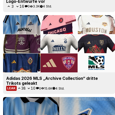
Logo-Entwürfe vor
3
16
0
3.3K
4 Std.
Adidas 2026 MLS „Archive Collection“ dritte
Trikots geleakt
38
10
0
15.6K
4 Std.
LEAK