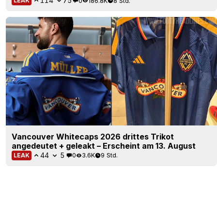
114
75
0
186.8K
8 Std.
LEAK
Vancouver Whitecaps 2026 drittes Trikot
angedeutet + geleakt – Erscheint am 13. August
44
5
0
3.6K
9 Std.
LEAK