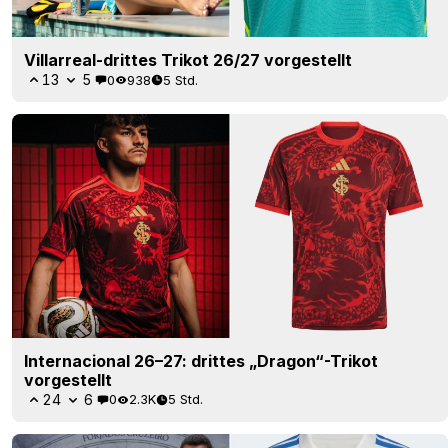
Villarreal-drittes Trikot 26/27 vorgestellt
13
5
0
938
5 Std.
Internacional 26–27: drittes „Dragon“-Trikot
vorgestellt
24
6
0
2.3K
5 Std.