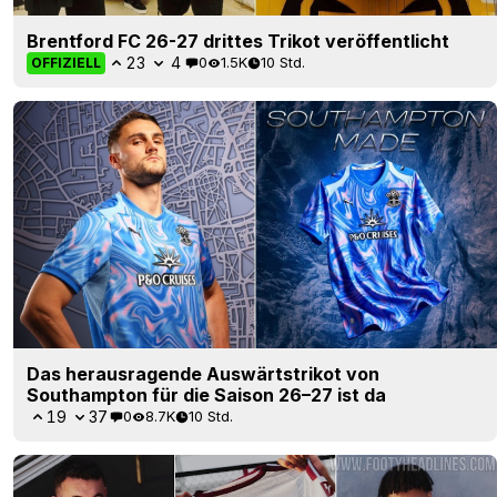
Brentford FC 26-27 drittes Trikot veröffentlicht
23
4
0
1.5K
10 Std.
OFFIZIELL
Das herausragende Auswärtstrikot von
Southampton für die Saison 26–27 ist da
19
37
0
8.7K
10 Std.