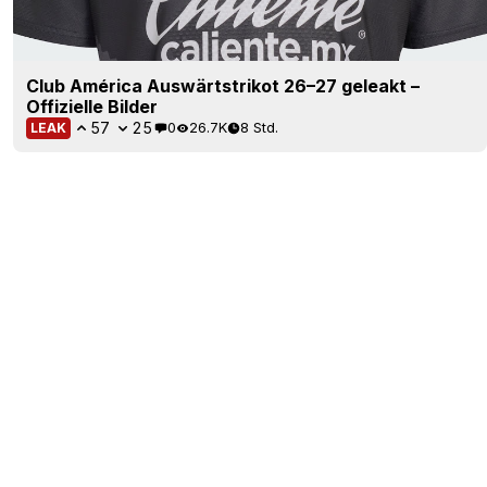
Club América Auswärtstrikot 26–27 geleakt –
Offizielle Bilder
57
25
0
26.7K
8 Std.
LEAK