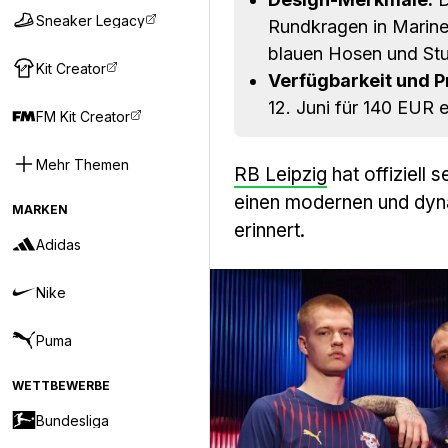
Sneaker Legacy
Rundkragen in Marine
blauen Hosen und Stu
Kit Creator
Verfügbarkeit und Pr
12. Juni für 140 EUR er
FM Kit Creator
Mehr Themen
RB Leipzig
hat offiziell 
einen modernen und dyna
MARKEN
erinnert.
Adidas
Nike
Puma
WETTBEWERBE
Bundesliga