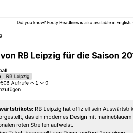
Did you know? Footy Headlines is also available in English. 
g
von RB Leipzig für die Saison 2
ball
a
RB Leipzig
508
Aufrufe
1
0
inzufügen
wärtstrikots:
RB Leipzig hat offiziell sein Auswärtstrik
orgestellt, das ein modernes Design mit marineblauem
nalen roten Streifen aufweist.
as Trikot, hergestellt von Puma, verfügt über einen