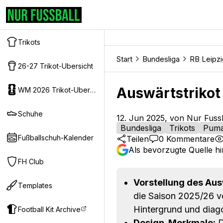
Trikots
Start
Bundesliga
RB Leipzi
26-27 Trikot-Ubersicht
Auswärtstrikot 
WM 2026 Trikot-Ubersicht
Schuhe
12. Jun 2025, von Nur Fuss
Bundesliga
Trikots
Pum
Fußballschuh-Kalender
Teilen
0
Kommentare
Als bevorzugte Quelle h
FH Club
Vorstellung des Aus
Templates
die Saison 2025/26 v
Hintergrund und diago
Football Kit Archive
Design-Merkmale:
D