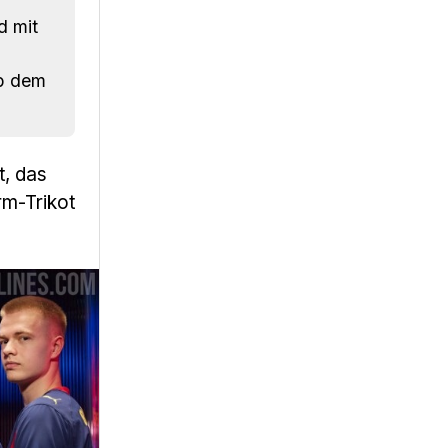
d mit
ab dem
t, das
rm-Trikot