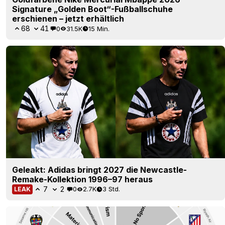
Geleakt: Adidas bringt 2027 die Newcastle-
Remake-Kollektion 1996–97 heraus
7
2
0
2.7K
3 Std.
LEAK
Trikotausstatter der La Liga 26–27: Nike übernimmt