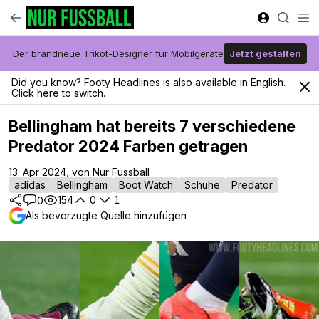
Der brandneue Trikot-Designer für Mobilgeräte
Jetzt gestalten
Did you know? Footy Headlines is also available in English.
Click here to switch.
Bellingham hat bereits 7 verschiedene
Predator 2024 Farben getragen
13. Apr 2024, von Nur Fussball
adidas
Bellingham
Boot Watch
Schuhe
Predator
154
0
1
0
Als bevorzugte Quelle hinzufügen