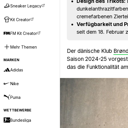
Design des Trikots:
D
Sneaker Legacy
dunkelanthrazitfarbe
cremefarbenen Ziertei
Kit Creator
Verfügbarkeit und Pr
seit dem 18. Februar 
FM Kit Creator
Mehr Themen
Der dänische Klub
Brøn
Saison 2024-25 vorgestel
MARKEN
das die Funktionalität am
Adidas
Nike
Puma
WETTBEWERBE
Bundesliga