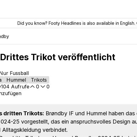
Did you know? Footy Headlines is also available in English. 
ndby
rittes Trikot veröffentlicht
Nur Fussball
a
Hummel
Trikots
104
Aufrufe
0
0
inzufügen
 dritten Trikots:
Brøndby IF und Hummel haben das d
 2024-25 vorgestellt, das ein anspruchsvolles Design a
d Alltagskleidung verbindet.