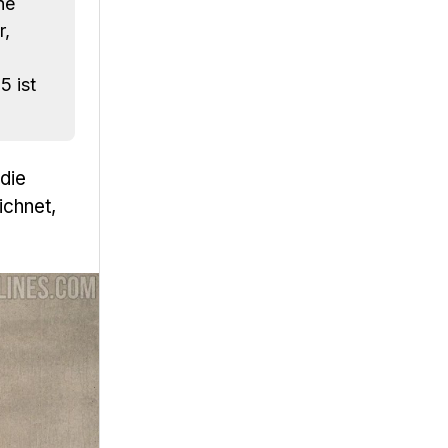
ne
r,
5 ist
 die
ichnet,