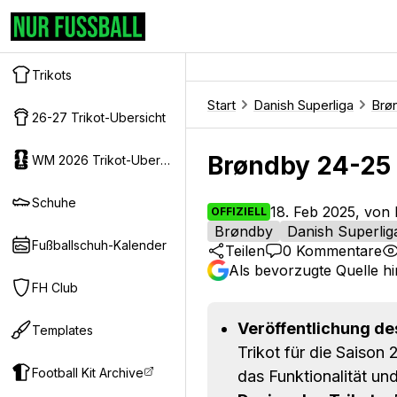
Trikots
Start
Danish Superliga
Brø
26-27 Trikot-Ubersicht
Brøndby 24-25 D
WM 2026 Trikot-Ubersicht
Schuhe
18. Feb 2025, von 
OFFIZIELL
Brøndby
Danish Superlig
Fußballschuh-Kalender
Teilen
0
Kommentare
Als bevorzugte Quelle h
FH Club
Veröffentlichung des
Templates
Trikot für die Saison
Football Kit Archive
das Funktionalität un