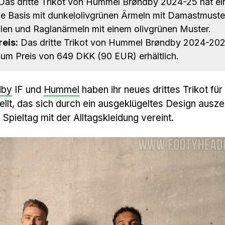
as dritte Trikot von Hummel Brøndby 2024-25 hat ei
ne Basis mit dunkelolivgrünen Ärmeln mit Damastmuste
len und Raglanärmeln mit einem olivgrünen Muster.
eis:
Das dritte Trikot von Hummel Brøndby 2024-202
zum Preis von 649 DKK (90 EUR) erhältlich.
dby
IF und
Hummel
haben ihr neues drittes Trikot für
lt, das sich durch ein ausgeklügeltes Design ausze
 Spieltag mit der Alltagskleidung vereint.