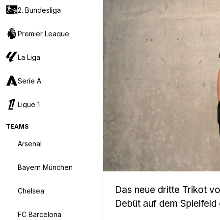
2. Bundesliga
Premier League
La Liga
Serie A
Ligue 1
TEAMS
Arsenal
Bayern München
Das neue dritte Trikot
Chelsea
Debüt auf dem Spielfeld 
FC Barcelona