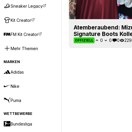
Sneaker Legacy
Kit Creator
Atemberaubend: Mizu
Signature Boots Kolle
FM Kit Creator
0
0
0
229
OFFIZIELL
Mehr Themen
MARKEN
Adidas
Nike
Puma
WETTBEWERBE
Bundesliga