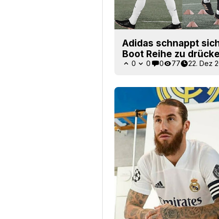
Adidas schnappt sich
Boot Reihe zu drück
0
0
0
77
22. Dez 