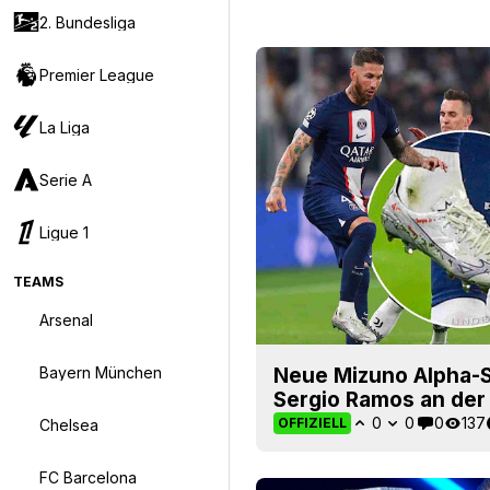
2. Bundesliga
Premier League
La Liga
Serie A
Ligue 1
TEAMS
Arsenal
Bayern München
Neue Mizuno Alpha-Sc
Sergio Ramos an der 
0
0
0
137
OFFIZIELL
Chelsea
FC Barcelona