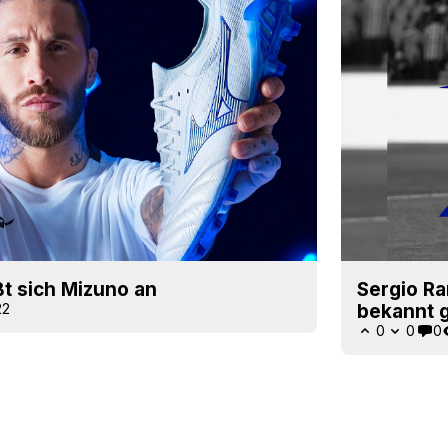
t sich Mizuno an
Sergio R
22
bekannt 
0
0
0