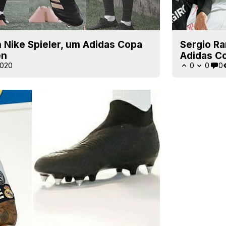
 Nike Spieler, um Adidas Copa
Sergio Ra
en
Adidas C
2020
0
0
0