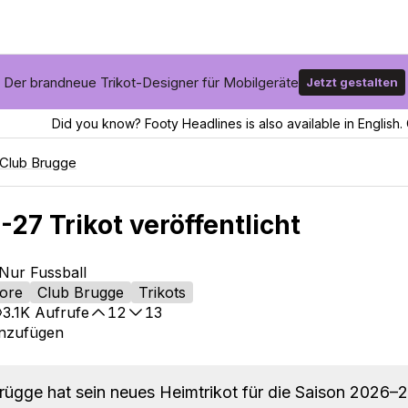
Der brandneue Trikot-Designer für Mobilgeräte
Jetzt gestalten
Did you know? Footy Headlines is also available in English. 
Club Brugge
27 Trikot veröffentlicht
Nur Fussball
ore
Club Brugge
Trikots
3.1K
Aufrufe
12
13
inzufügen
rügge hat sein neues Heimtrikot für die Saison 2026–