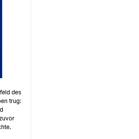
feld des
en trug:
nd
 zuvor
chte.