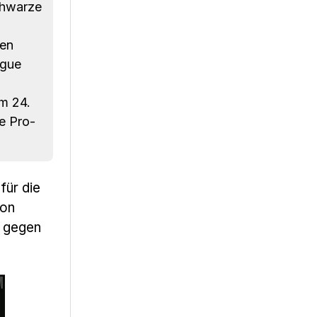
chwarze
nen
ague
m 24.
ie Pro-
für die
von
s gegen