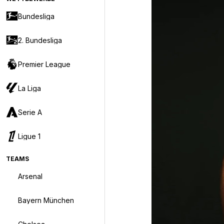
Bundesliga
2. Bundesliga
Premier League
La Liga
Serie A
Ligue 1
TEAMS
Arsenal
Bayern München