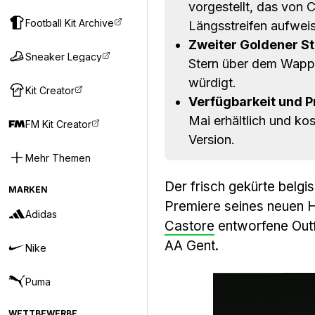
vorgestellt, das von 
Football Kit Archive
Längsstreifen aufweis
Zweiter Goldener St
Sneaker Legacy
Stern über dem Wappen
würdigt.
Kit Creator
Verfügbarkeit und Pr
Mai erhältlich und kos
FM Kit Creator
Version.
Mehr Themen
Der frisch gekürte belgi
MARKEN
Premiere seines neuen H
Adidas
Castore
entworfene Outf
AA Gent.
Nike
Puma
WETTBEWERBE