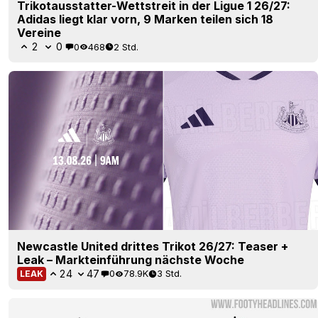
Trikotausstatter-Wettstreit in der Ligue 1 26/27:
Adidas liegt klar vorn, 9 Marken teilen sich 18
Vereine
2
0
0
468
2 Std.
Newcastle United drittes Trikot 26/27: Teaser +
Leak – Markteinführung nächste Woche
24
47
0
78.9K
3 Std.
LEAK