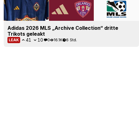
Adidas 2026 MLS „Archive Collection“ dritte
Trikots geleakt
41
10
0
16.1K
6 Std.
LEAK