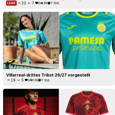
23
7
0
3K
7 Std.
LEAK
Villarreal-drittes Trikot 26/27 vorgestellt
19
5
0
1.1K
7 Std.