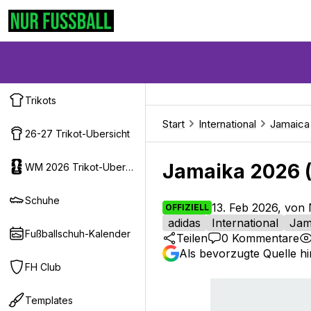
Trikots
Start
International
Jamaica
26-27 Trikot-Ubersicht
Jamaika 2026 (
WM 2026 Trikot-Ubersicht
Schuhe
13. Feb 2026, von 
OFFIZIELL
adidas
International
Jam
Fußballschuh-Kalender
Teilen
0
Kommentare
Als bevorzugte Quelle h
FH Club
Templates