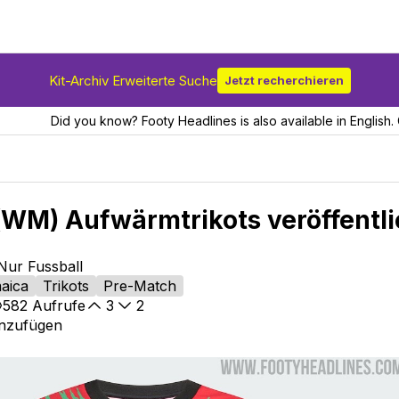
Kit-Archiv Erweiterte Suche
Jetzt recherchieren
Did you know? Footy Headlines is also available in English. 
WM) Aufwärmtrikots veröffentli
Nur Fussball
aica
Trikots
Pre-Match
582
Aufrufe
3
2
inzufügen