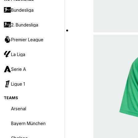
Bundesliga
2. Bundesliga
Premier League
La Liga
Serie A
Ligue 1
TEAMS
Arsenal
Bayern München