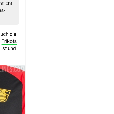
tlicht
as-
uch die
e
Trikots
 ist und