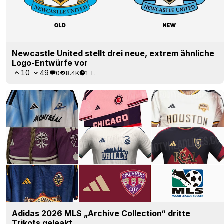
Newcastle United stellt drei neue, extrem ähnliche
Logo-Entwürfe vor
10
49
0
8.4K
1 T.
Adidas 2026 MLS „Archive Collection“ dritte
Trikots geleakt