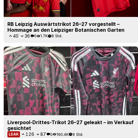
RB Leipzig Auswärtstrikot 26–27 vorgestellt –
Hommage an den Leipziger Botanischen Garten
40
36
0
1.7K
8 Std.
Liverpool-Drittes-Trikot 26–27 geleakt – im Verkauf
gesichtet
126
87
0
190.4K
9 Std.
LEAK