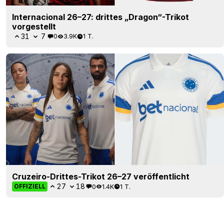
Internacional 26–27: drittes „Dragon“-Trikot
vorgestellt
31
7
0
3.9K
1 T.
Cruzeiro-Drittes-Trikot 26–27 veröffentlicht
27
18
0
1.4K
1 T.
OFFIZIELL