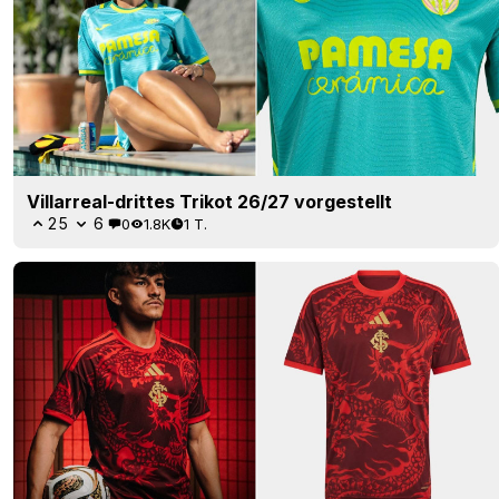
Villarreal-drittes Trikot 26/27 vorgestellt
25
6
0
1.8K
1 T.