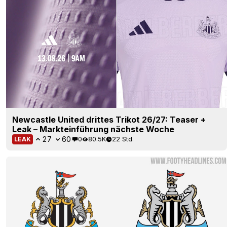
Newcastle United drittes Trikot 26/27: Teaser +
Leak – Markteinführung nächste Woche
27
60
0
80.5K
22 Std.
LEAK