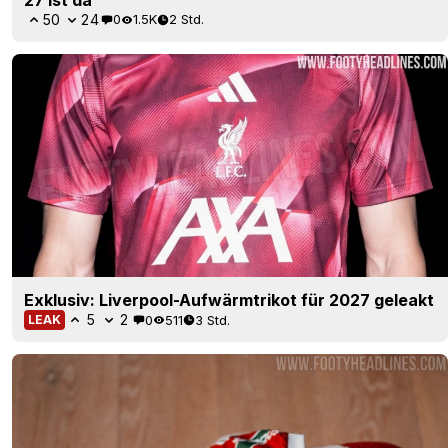
50
24
0
1.5K
2 Std.
Exklusiv: Liverpool-Aufwärmtrikot für 2027 geleakt
5
2
0
511
3 Std.
LEAK