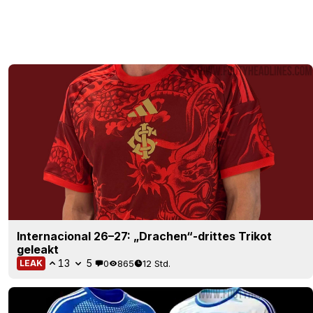
Internacional 26–27: „Drachen“-drittes Trikot
geleakt
13
5
0
865
12 Std.
LEAK