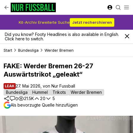
Kit-Archiv Erweiterte Suche
Jetzt recherchieren
Did you know? Footy Headlines is also available in English.
Click here to switch.
Start
Bundesliga
Werder Bremen
FAKE: Werder Bremen 26-27
Auswärtstrikot „geleakt“
27. Mai 2026, von Nur Fussball
LEAK
Bundesliga
Hummel
Trikots
Werder Bremen
21.5K
20
5
0
Als bevorzugte Quelle hinzufügen