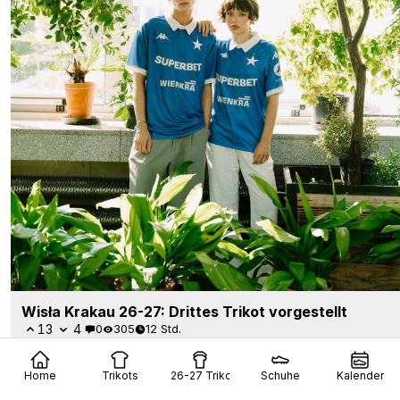
Wisła Krakau 26-27: Drittes Trikot vorgestellt
13
4
0
305
12 Std.
Home
Trikots
26-27 Trikots
Schuhe
Kalender