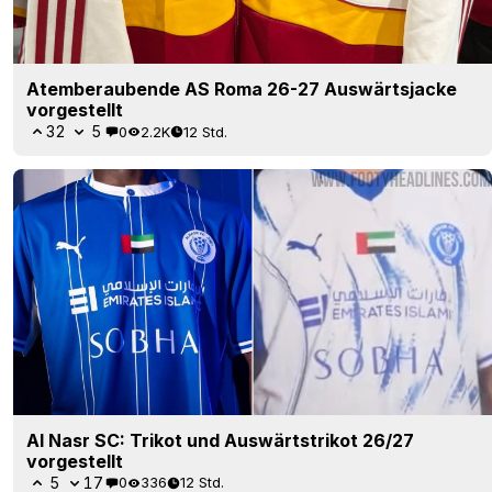
Atemberaubende AS Roma 26-27 Auswärtsjacke
vorgestellt
32
5
0
2.2K
12 Std.
Al Nasr SC: Trikot und Auswärtstrikot 26/27
vorgestellt
5
17
0
336
12 Std.