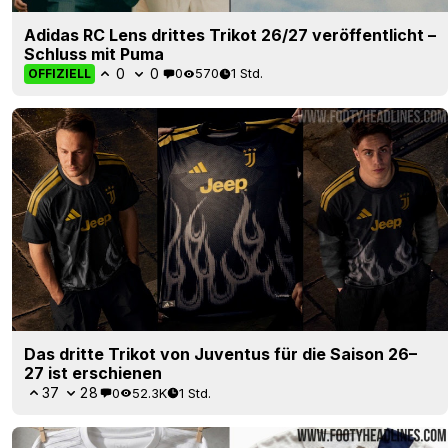
Adidas RC Lens drittes Trikot 26/27 veröffentlicht –
Schluss mit Puma
0
0
0
570
1 Std.
OFFIZIELL
Das dritte Trikot von Juventus für die Saison 26–
27 ist erschienen
37
28
0
52.3K
1 Std.