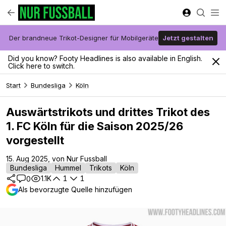
Der brandneue Trikot-Designer für Mobilgeräte
Jetzt gestalten
Did you know? Footy Headlines is also available in English.
Click here to switch.
Start
Bundesliga
Köln
Auswärtstrikots und drittes Trikot des
1. FC Köln für die Saison 2025/26
vorgestellt
15. Aug 2025, von Nur Fussball
Bundesliga
Hummel
Trikots
Köln
1.1K
1
1
0
Als bevorzugte Quelle hinzufügen