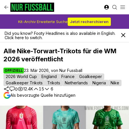
Kit-Archiv Erweiterte Suche
Jetzt recherchieren
Did you know? Footy Headlines is also available in English.
Click here to switch.
Alle Nike-Torwart-Trikots für die WM
2026 veröffentlicht
23. Mär 2026, von Nur Fussball
OFFIZIELL
2026 World Cup
England
France
Goalkeeper
Goalkeeper Trikots
Trikots
Netherlands
Nigeria
Nike
12.4K
15
6
0
Als bevorzugte Quelle hinzufügen