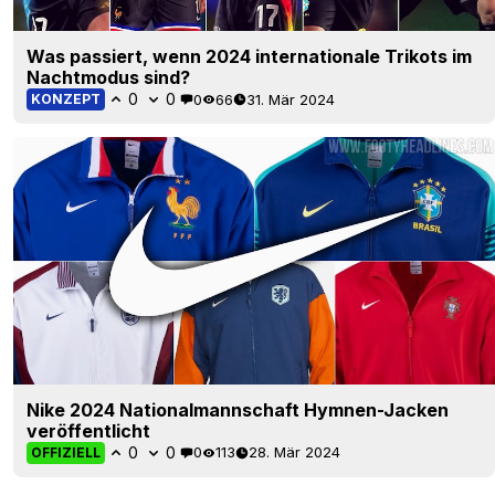
Was passiert, wenn 2024 internationale Trikots im
Nachtmodus sind?
0
0
0
66
31. Mär 2024
KONZEPT
Nike 2024 Nationalmannschaft Hymnen-Jacken
veröffentlicht
0
0
0
113
28. Mär 2024
OFFIZIELL