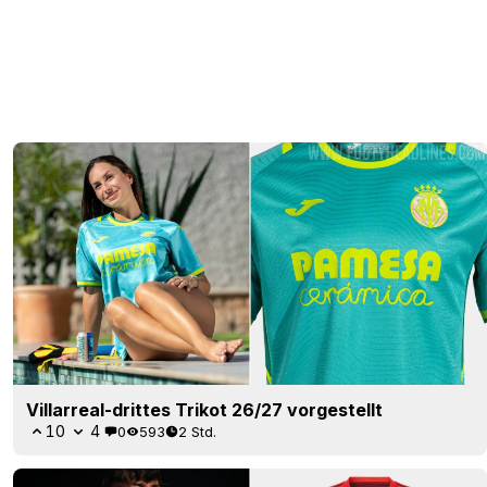
Villarreal-drittes Trikot 26/27 vorgestellt
10
4
0
593
2 Std.