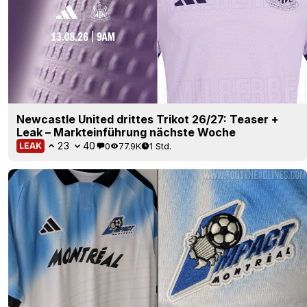
Newcastle United drittes Trikot 26/27: Teaser +
Leak – Markteinführung nächste Woche
23
40
0
77.9K
1 Std.
LEAK