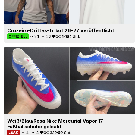
Cruzeiro-Drittes-Trikot 26–27 veröffentlicht
21
12
0
1K
2 Std.
OFFIZIELL
Weiß/Blau/Rosa Nike Mercurial Vapor 17-
Fußballschuhe geleakt
4
4
0
332
2 Std.
LEAK