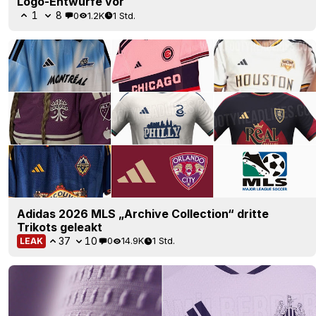
Logo-Entwürfe vor
1
8
0
1.2K
1 Std.
Adidas 2026 MLS „Archive Collection“ dritte
Trikots geleakt
37
10
0
14.9K
1 Std.
LEAK