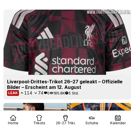
Liverpool-Drittes-Trikot 26–27 geleakt – Offizielle
Bilder – Erscheint am 12. August
114
74
0
185.8K
5 Std.
LEAK
Home
Trikots
26-27 Trikots
Schuhe
Kalender