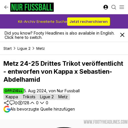
Kit-Archiv Erweiterte Suche
Jetzt recherchieren
Did you know? Footy Headlines is also available in English.
Click here to switch.
Start
Ligue 2
Metz
Metz 24-25 Drittes Trikot veröffentlicht
- entworfen von Kappa x Sebastien-
Abdelhamid
5. Aug 2024, von Nur Fussball
OFFIZIELL
Kappa
Trikots
Ligue 2
Metz
128
0
0
0
Als bevorzugte Quelle hinzufügen