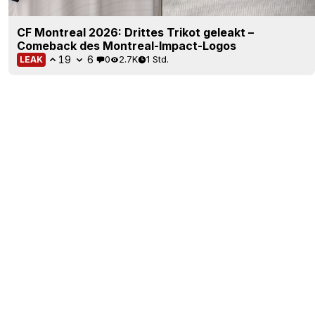
CF Montreal 2026: Drittes Trikot geleakt –
Comeback des Montreal-Impact-Logos
19
6
0
2.7K
1 Std.
LEAK