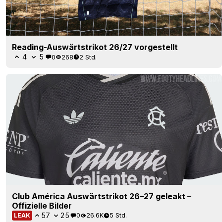
Reading-Auswärtstrikot 26/27 vorgestellt
4
5
0
268
2 Std.
Club América Auswärtstrikot 26–27 geleakt –
Offizielle Bilder
57
25
0
26.6K
5 Std.
LEAK