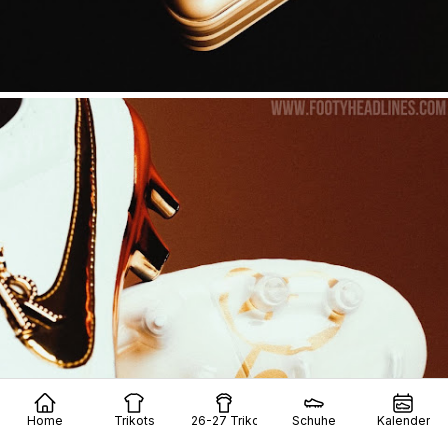
Home
Trikots
26-27 Trikots
Schuhe
Kalender