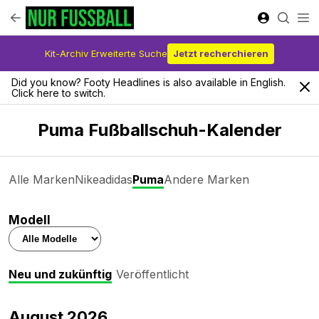
Kit-Archiv Erweiterte Suche
Jetzt recherchieren
Did you know? Footy Headlines is also available in English.
Click here to switch.
Puma Fußballschuh-Kalender
Alle Marken
Nike
adidas
Puma
Andere Marken
Modell
Neu und zukünftig
Veröffentlicht
August 2026