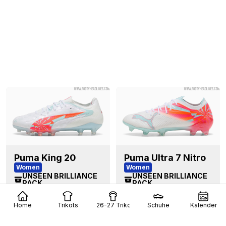
Puma King 20
Puma Ultra 7 Nitro
Women
Women
UNSEEN BRILLIANCE
UNSEEN BRILLIANCE
PACK
PACK
Puma White / Ultra
Puma White / Ultra
Orange / Pink Alert /
Orange / Pink Alert /
Light Aqua
Light Aqua
Home
Trikots
26-27 Trikots
Schuhe
Kalender
Donnerstag, 6.
Donnerstag, 6.
August 2026
August 2026