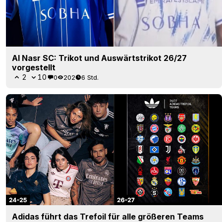
Adidas führt das Trefoil für alle größeren Teams
ein
63
13
0
19.7K
6 Std.