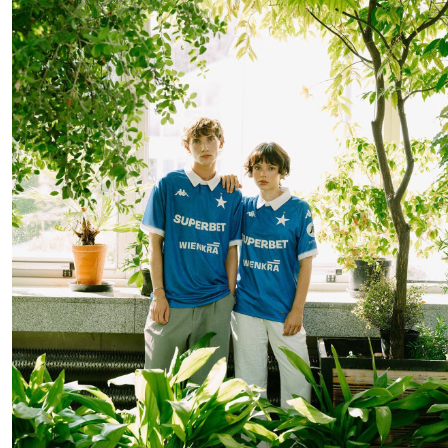
Wisła Krakau 26-27: Drittes Trikot vorgestellt
8
2
0
201
6 Std.