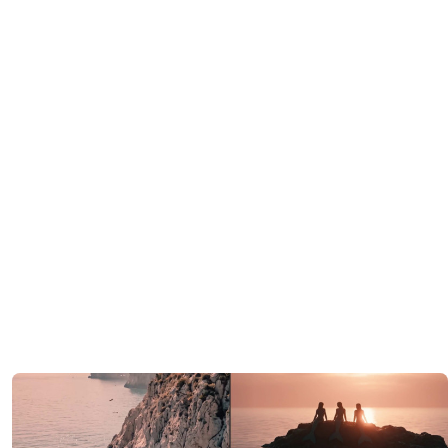
Ezeta gibt einen Vorgeschmack auf das „La Terra
delle Sirene“-Trikot für Sorrento Calcio
6
1
0
153
5 Std.