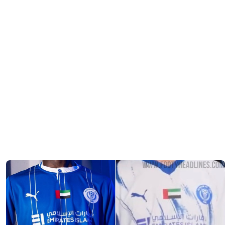
Al Nasr SC: Trikot und Auswärtstrikot 26/27
vorgestellt
2
10
0
202
6 Std.