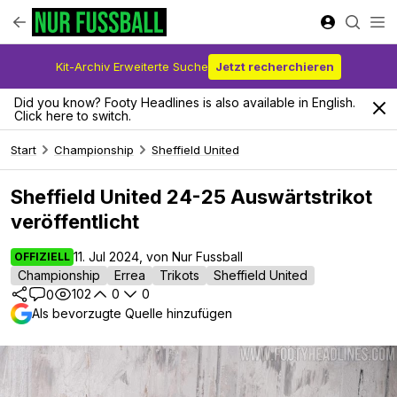
Kit-Archiv Erweiterte Suche
Jetzt recherchieren
Did you know? Footy Headlines is also available in English.
Click here to switch.
Start
Championship
Sheffield United
Sheffield United 24-25 Auswärtstrikot
veröffentlicht
11. Jul 2024, von Nur Fussball
OFFIZIELL
Championship
Errea
Trikots
Sheffield United
102
0
0
0
Als bevorzugte Quelle hinzufügen