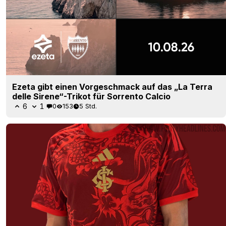
Internacional 26–27: „Drachen“-drittes Trikot
geleakt
5
4
0
670
6 Std.
LEAK